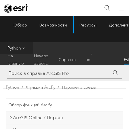
Обзор
Возможности
Ресурсы
Дополнит
ArcGIS Pro
Menu
Python
Справочник
На
Начало
Справка
по
Py
главную
работы
инструментам
Python
Функции ArcPy
Параметр среды
Обзор функций ArcPy
ArcGIS Online / Портал