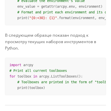
# evaluate the environment's value
    env_value = getattr(arcpy.env, environment)

# Format and print each environment and its cur
    print(
"{0:<30}: {1}"
.format(environment, env_va
В следующем образце показан подход к
просмотру текущих наборов инструментов в
Python.
import
# Print all current toolboxes
for
 toolbox 
in
 arcpy.ListToolboxes():

# Toolboxes are printed in the form of "toolbox
    print(toolbox)