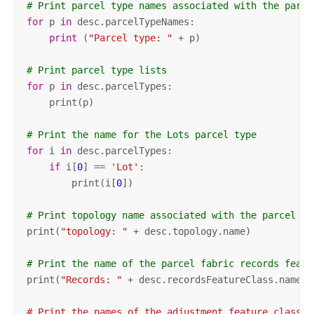
# Print parcel type names associated with the parce
for
 p 
in
 desc.parcelTypeNames:

print
 (
"Parcel type: "
 + p)

# Print parcel type lists
for
 p 
in
 desc.parcelTypes:

    print(p)

# Print the name for the Lots parcel type
for
 i 
in
 desc.parcelTypes:

if
 i[
0
] == 
'Lot'
:

        print(i[
0
])

# Print topology name associated with the parcel fa
print(
"topology: "
 + desc.topology.name)

# Print the name of the parcel fabric records featu
print(
"Records: "
 + desc.recordsFeatureClass.name
")

# Print the names of the adjustment feature classes
