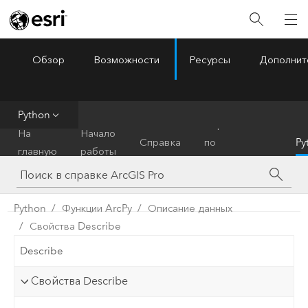
Обзор
Возможности
Ресурсы
Дополнит
ArcGIS Pro
Menu
Python
Справочник
На
Начало
Справка
по
Py
главную
работы
инструментам
Python
Функции ArcPy
Описание данных
Свойства Describe
Describe
Свойства Describe