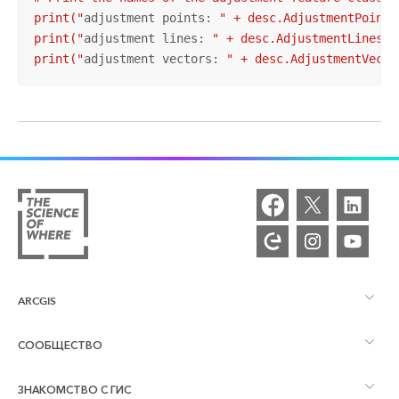
print("
adjustment points: 
" + desc.AdjustmentPoints
print("
adjustment lines: 
" + desc.AdjustmentLinesFe
print("
adjustment vectors: 
" + desc.AdjustmentVecto
ARCGIS
СООБЩЕСТВО
Обзор ArcGIS
ЗНАКОМСТВО С ГИС
Сообщества и форумы
Картография