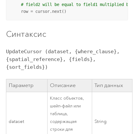
# field2 will be equal to field1 multiplied by 
    row = cursor.next()
Синтаксис
UpdateCursor (dataset, {where_clause}, 
{spatial_reference}, {fields}, 
{sort_fields})
Параметр
Описание
Тип данных
Класс объектов,
шейп-файл или
таблица,
dataset
содержащая
String
строки для