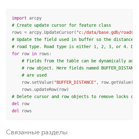
import
# Create update cursor for feature class
rows = arcpy.UpdateCursor(
"c:/data/base.gdb/roads"
# Update the field used in buffer so the distance i
# road type. Road type is either 1, 2, 3, or 4. Dis
for
 row 
in
 rows:

# Fields from the table can be dynamically acce
# row object. Here fields named BUFFER_DISTANCE
# are used
    row.setValue(
"BUFFER_DISTANCE"
, row.getValue(
"R
# Delete cursor and row objects to remove locks on 
del
del
 rows
Связанные разделы