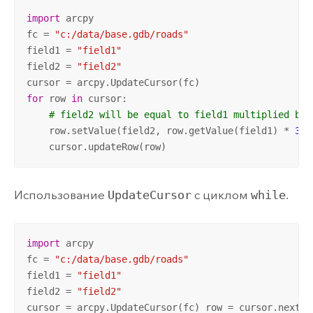
import
 arcpy

fc = 
"c:/data/base.gdb/roads"
field1 = 
"field1"
field2 = 
"field2"
for
 row 
in
 cursor:

# field2 will be equal to field1 multiplied by 
    row.setValue(field2, row.getValue(field1) * 
3.0
    cursor.updateRow(row)
Использование
UpdateCursor
с циклом
while
.
import
 arcpy

fc = 
"c:/data/base.gdb/roads"
field1 = 
"field1"
field2 = 
"field2"
cursor = arcpy.UpdateCursor(fc) row = cursor.next()