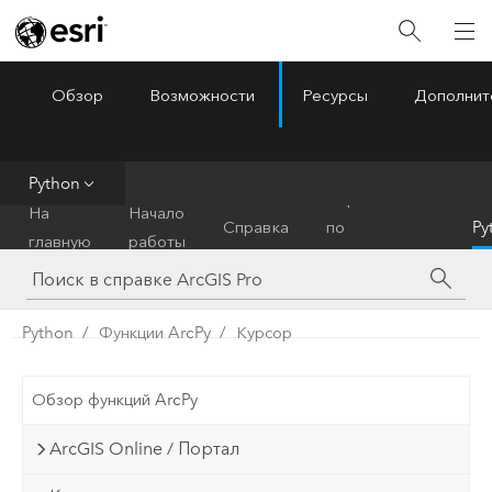
Обзор
Возможности
Ресурсы
Дополнит
ArcGIS Pro
Menu
Python
Справочник
На
Начало
Справка
по
Py
главную
работы
инструментам
Python
Функции ArcPy
Курсор
Обзор функций ArcPy
ArcGIS Online / Портал