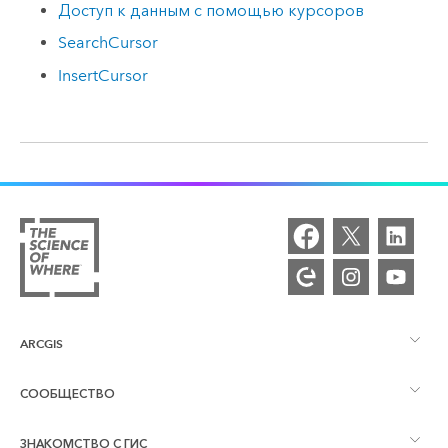
Доступ к данным с помощью курсоров
SearchCursor
InsertCursor
ARCGIS
СООБЩЕСТВО
Обзор ArcGIS
ЗНАКОМСТВО С ГИС
Сообщества и форумы