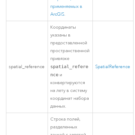
применяемых в
ArcGIS
.
Координаты
указаны в
предоставленной
пространственной
привязке
spatial_reference
spatial_refere
SpatialReference
nce
и
конвертируются
на лету в систему
координат набора
данных.
Строка полей,
разделенных
точкой с запятой,