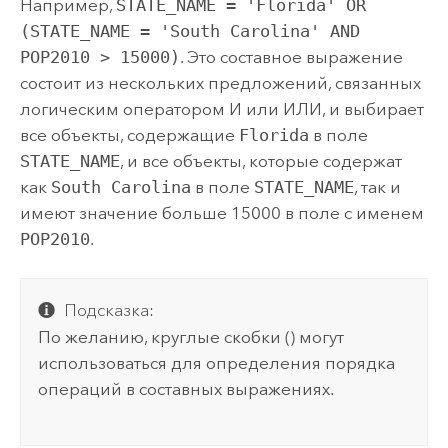
Например,
STATE_NAME = 'Florida' OR
(STATE_NAME = 'South Carolina' AND
POP2010 > 15000)
. Это составное выражение
состоит из нескольких предложений, связанных
логическим оператором И или ИЛИ, и выбирает
все объекты, содержащие
Florida
в поле
STATE_NAME
, и все объекты, которые содержат
как
South Carolina
в поле
STATE_NAME
, так и
имеют значение больше 15000 в поле с именем
POP2010
.
Подсказка:
По желанию, круглые скобки () могут
использоваться для определения порядка
операций в составных выражениях.