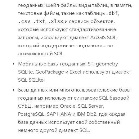
геоданных, шейп-файлы, виды таблиц в памяти,
текстовые файлы, такие как таблицы
.dbf
,
.csv
,
.txt
,
.xlsx
и сервисы объектов,
которые используют стандартизованные
запросы, используют диалект ArcGIS SQL,
который поддерживает подмножество
возможностей SQL.
Мобильные базы геоданных, ST_geometry
SQLite
, GeoPackage и
Excel
используют диалект
SQL
SQLite
.
Базы данных или многопользовательские базы
геоданных используют синтаксис SQL базовой
СУБД, например
Oracle
,
SQL Server
,
PostgreSQL
,
SAP HANA
и
IBM Db2
, где каждая
база данных использует свой собственный
немного другой диалект SQL.