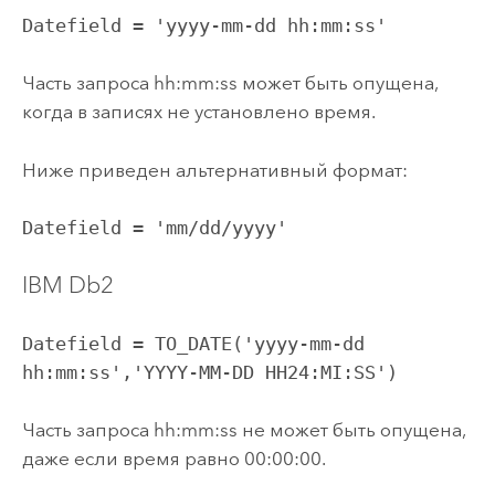
Datefield = 'yyyy-mm-dd hh:mm:ss'
Часть запроса hh:mm:ss может быть опущена,
когда в записях не установлено время.
Ниже приведен альтернативный формат:
Datefield = 'mm/dd/yyyy'
IBM Db2
Datefield = TO_DATE('yyyy-mm-dd 
hh:mm:ss','YYYY-MM-DD HH24:MI:SS')
Часть запроса hh:mm:ss не может быть опущена,
даже если время равно 00:00:00.