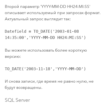
Второй параметр 'YYYY-MM-DD HH24:MI:SS'
описывает используемый при запросах формат.
Актуальный запрос выглядит так:
Datefield = TO_DATE('2003-01-08 
14:35:00','YYYY-MM-DD HH24:MI:SS')
Вы можете использовать более короткую
версию:
TO_DATE('2003-11-18','YYYY-MM-DD')
И снова записи, где время не равно нулю, не
будут возвращены.
SQL Server