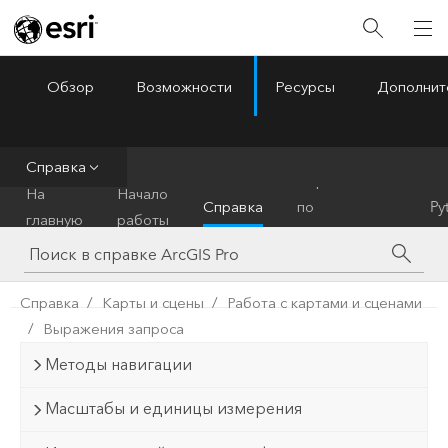
Обзор
Возможности
Ресурсы
Дополнит
ArcGIS Pro
Menu
Справка
Справочник
На
Начало
Справка
по
Py
главную
работы
инструментам
Справка
Карты и сцены
Работа с картами и сценами
Выражения запроса
Методы навигации
Масштабы и единицы измерения