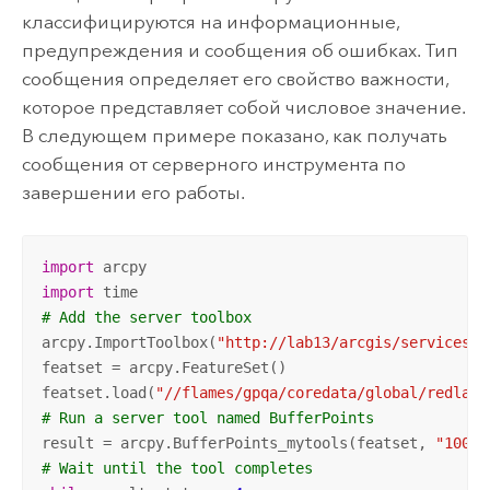
классифицируются на информационные,
предупреждения и сообщения об ошибках. Тип
сообщения определяет его свойство важности,
которое представляет собой числовое значение.
В следующем примере показано, как получать
сообщения от серверного инструмента по
завершении его работы.
import
import
# Add the server toolbox
arcpy.ImportToolbox(
"http://lab13/arcgis/services;B
featset = arcpy.FeatureSet()

featset.load(
"//flames/gpqa/coredata/global/redland
# Run a server tool named BufferPoints
result = arcpy.BufferPoints_mytools(featset, 
"1000 
# Wait until the tool completes