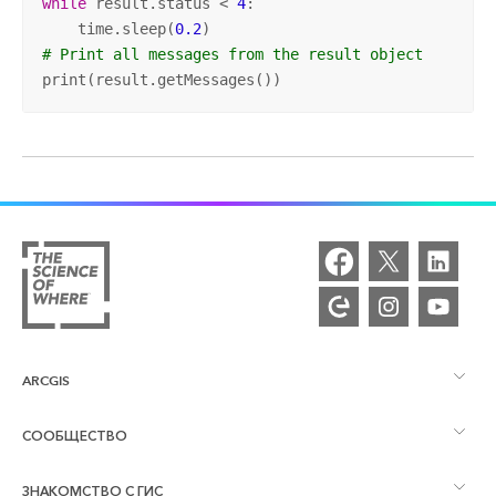
while
 result.status < 
4
:

    time.sleep(
0.2
# Print all messages from the result object
print(result.getMessages())
ARCGIS
СООБЩЕСТВО
Обзор ArcGIS
ЗНАКОМСТВО С ГИС
Сообщества и форумы