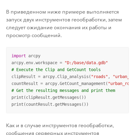
В приведенном ниже примере выполняется
запуск двух инструментов геообработки, затем
следует ожидание окончания их работы и
просмотр сообщений.
import
 arcpy

arcpy.env.workspace = 
"D:/base/data.gdb"
# Execute the Clip and GetCount tools
clipResult = arcpy.Clip_analysis(
"roads"
, 
"urban_ar
countResult = arcpy.GetCount_management(
"urban_road
# Get the resulting messages and print them
print(clipResult.getMessages())

print(countResult.getMessages())
Как и в случае инструментов геообработки,
сообщения серверных инструментов