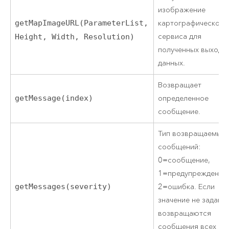
изображение
getMapImageURL(ParameterList,
картографического
сервиса для
Height, Width, Resolution)
полученных выходн
данных.
Возвращает
getMessage(index)
определенное
сообщение.
Тип возвращаемых
сообщений:
0=сообщение,
1=предупреждение
getMessages(severity)
2=ошибка. Если
значение не задано,
возвращаются
сообщения всех