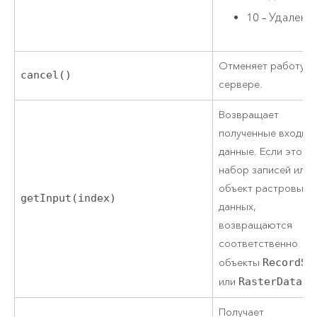
10 – Удалено
Отменяет работу н
cancel()
сервере.
Возвращает
полученные входны
данные. Если это
набор записей или
объект растровых
getInput(index)
данных,
возвращаются
соответственно
объекты
RecordSe
или
RasterData
.
Получает