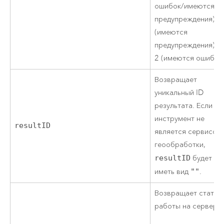
ошибок/имеются
предупреждения), 1
(имеются
предупреждения) и
2 (имеются ошибки)
Возвращает
уникальный ID
результата. Если
инструмент не
resultID
является сервисом
геообработки,
resultID
будет
иметь вид
""
.
Возвращает статус
работы на сервере.