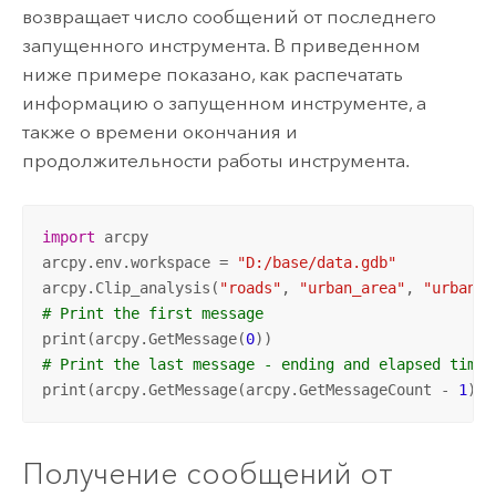
возвращает число сообщений от последнего
запущенного инструмента. В приведенном
ниже примере показано, как распечатать
информацию о запущенном инструменте, а
также о времени окончания и
продолжительности работы инструмента.
import
 arcpy

arcpy.env.workspace = 
"D:/base/data.gdb"
arcpy.Clip_analysis(
"roads"
, 
"urban_area"
, 
"urban_r
# Print the first message
print(arcpy.GetMessage(
0
# Print the last message - ending and elapsed times
print(arcpy.GetMessage(arcpy.GetMessageCount - 
1
))
Получение сообщений от