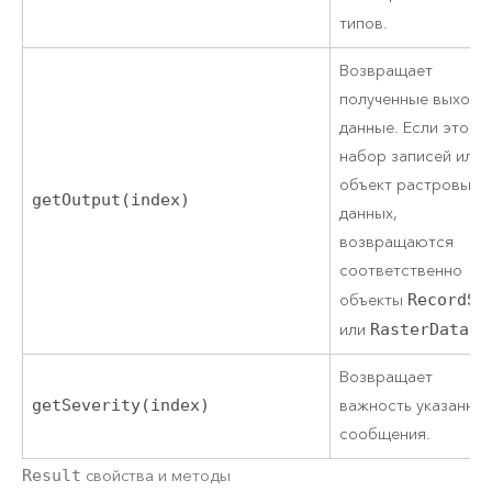
типов.
Возвращает
полученные выходн
данные. Если это
набор записей или
объект растровых
getOutput(index)
данных,
возвращаются
соответственно
объекты
RecordSe
или
RasterData
.
Возвращает
getSeverity(index)
важность указанно
сообщения.
Result
свойства и методы