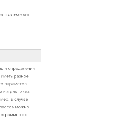
ие полезные
 для определения
 иметь разное
го параметра
раметрах также
мер, в случае
классов можно
рограммно их