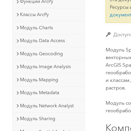
Государственное управ
Функции ArcPy
Фундаментальная система для
Ресурсы 
ГИС и картографии
Природные ресурсы
Классы ArcPy
докумен
Технология Developer
Модуль Charts
Создание картографических
Все отрасли
Доступн
приложений и приложений
Модуль Data Access
пространственного анализа
Модуль Spa
Модуль Geocoding
векторны
ArcGIS
Spa
Модуль Image Analysis
Все продукты
геообработ
Модуль Mapping
и классам
растров.
Модуль Metadata
Модуль со
Модуль Network Analyst
геообрабо
Модуль Sharing
Комп