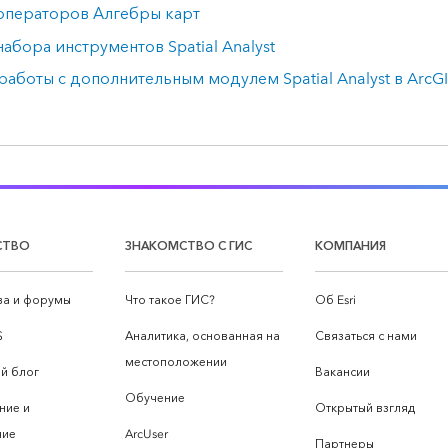
операторов Алгебры карт
абора инструментов Spatial Analyst
работы с дополнительным модулем Spatial Analyst в ArcGI
СТВО
ЗНАКОМСТВО С ГИС
КОМПАНИЯ
а и форумы
Что такое ГИС?
Об Esri
S
Аналитика, основанная на
Связаться с нами
местоположении
й блог
Вакансии
Обучение
ние и
Открытый взгляд
ние
ArcUser
Партнеры