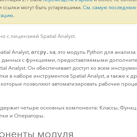
ление
Вода
и ссылки могут быть устаревшими.
См. самую последнюю
технологий
тацию
.
Все истории
о с лицензией Spatial Analyst.
tial Analyst,
arcpy.sa
, это модуль Python для анализа
х данных с функциями, предоставляемыми дополни
tial Analyst
. Он обеспечивает доступ ко всем инструме
ки в наборе инструментов Spatial Analyst, а также к 
, которые позволяют автоматизировать рабочие проц
держит четыре основных компонента: Классы, Функ
тки и Операторы.
оненты модуля