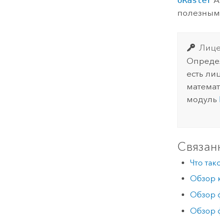
oRaster
A
полезными
Лице
Определ
есть ли
математ
модуль
Связан
Что так
Обзор к
Обзор ф
Обзор ф