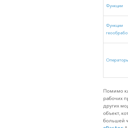
Функции
Функции
геообрабо
Оператор
Помимо кл
рабочих п
других мод
объект, ко
большей ч