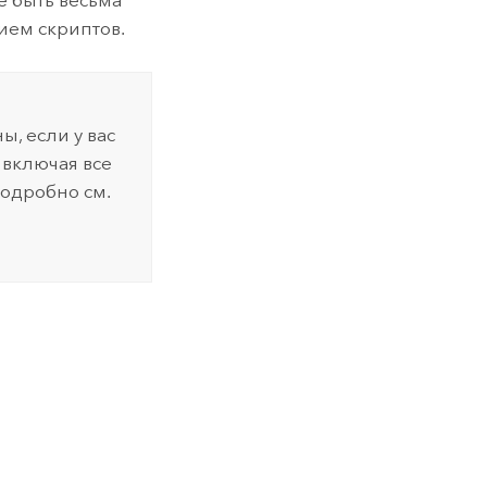
е быть весьма
ием скриптов.
, если у вас
, включая все
одробно см.