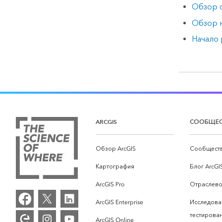
Обзор 
Обзор н
Начало 
ARCGIS
СООБЩЕ
Обзор ArcGIS
Сообществ
Картография
Блог ArcGI
ArcGIS Pro
Отраслево
ArcGIS Enterprise
Исследова
тестирова
ArcGIS Online