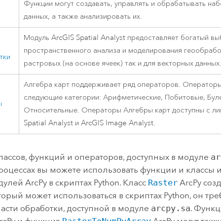
Функции могут создавать, управлять и обрабатывать на
данных, а также анализировать их.
Модуль ArcGIS
Spatial Analyst
предоставляет богатый вы
пространственного анализа и моделирования геообрабо
тки
растровых (на основе ячеек) так и для векторных данных
Алгебра карт поддерживает ряд операторов. Оператор
следующие категории: Арифметические, Побитовые, Буле
ы
Относительные. Операторы Алгебры карт доступны с ли
Spatial Analyst
и ArcGIS
Image Analyst
.
ассов, функций и операторов, доступных в модуле
ar
роцессах вы можете использовать функции и классы и
улей ArcPy в скриптах Python. Класс
Raster
ArcPy соз
торый может использоваться в скриптах Python, он тре
асти обработки, доступной в модуле
arcpy.sa
. Функ