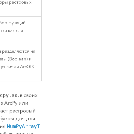
боры растровых
бор функций
тки как для
.
ы разделяются на
вы (Boolean) и
цензиями ArcGIS
cpy.sa
, в своих
з ArcPy или
дает растровый
буется для для
ция
NumPyArrayT