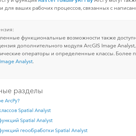
rcPy и функция
RasterToNumPyArray
ArcPy могут такж
 для ваших рабочих процессов, связанных с написан
нзия:
енные функциональные возможности также доступны
цензия дополнительного модуля ArcGIS
Image Analyst
ические операторы и определенные классы. Более п
Image Analyst
.
ные разделы
ое ArcPy?
лассов Spatial Analyst
ункций Spatial Analyst
ункций геообработки Spatial Analyst