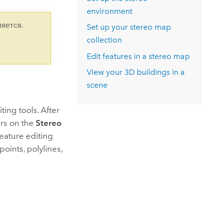
версию.
позволили провести критически важные
данных, а также для получения
environment
инфраструктурой
спасательные операции.
результатов, позволяющих решать
Изучить ArcGIS Pro
яется.
Set up your stereo map
сложные задачи.
Прочитать статью
collection
Изучить этот курс
Edit features in a stereo map
View your 3D buildings in a
scene
ting tools. After
ers on the
Stereo
feature editing
oints, polylines,