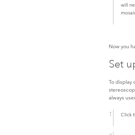
will n
mosaic
Now you ha
Set u
To display 
stereoscopi
always use
Click 