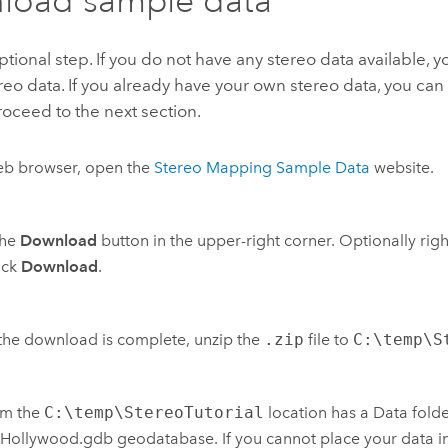
optional step. If you do not have any stereo data available,
eo data. If you already have your own stereo data, you ca
oceed to the next section.
eb browser, open the
Stereo Mapping Sample Data
website.
the
Download
button in the upper-right corner. Optionally right
ick
Download
.
he download is complete, unzip the
.zip
file to
C:\temp\S
rm the
C:\temp\StereoTutorial
location has a Data fold
Hollywood.gdb geodatabase. If you cannot place your data in 