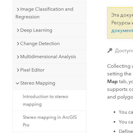
Государственное управ
Фундаментальная система для
Image Classification and
ГИС и картографии
Природные ресурсы
Эта доку
Regression
Ресурсы 
Технология Developer
Deep Learning
докумен
Создание картографических
Все отрасли
приложений и приложений
Change Detection
пространственного анализа
Доступ
Multidimensional Analysis
Collecting 
Все продукты
Pixel Editor
setting the
Map
tab, y
Stereo Mapping
supports co
Introduction to stereo
and polygo
mapping
You ca
Stereo mapping in ArcGIS
You ca
Pro
Defin