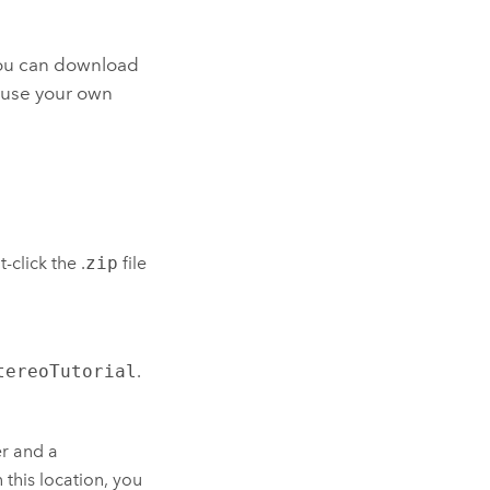
 you can download
n use your own
-click the .
zip
file
tereoTutorial
.
er and a
this location, you