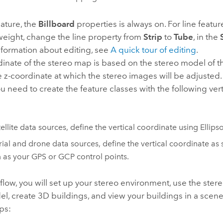
eature, the
Billboard
properties is always on. For line feature
eight, change the line property from
Strip
to
Tube
, in the
nformation about editing, see
A quick tour of editing
.
inate of the stereo map is based on the stereo model of t
e z-coordinate at which the stereo images will be adjusted. 
ou need to create the feature classes with the following ver
tellite data sources, define the vertical coordinate using Ellip
rial and drone data sources, define the vertical coordinate a
 as your GPS or GCP control points.
kflow, you will set up your stereo environment, use the ster
l, create 3D buildings, and view your buildings in a scene
eps: