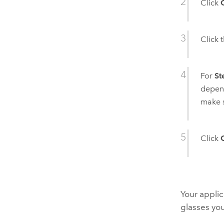
Click
Click 
For
St
depend
make s
Click
Your applic
glasses you