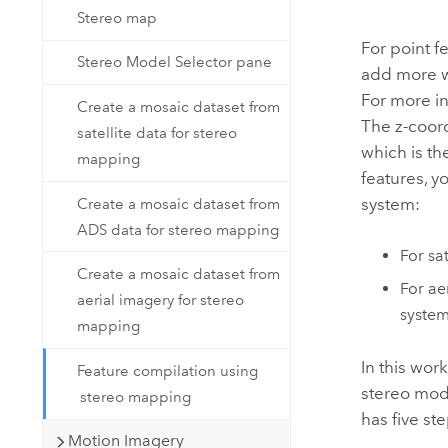
Stereo map
For point f
Stereo Model Selector pane
add more w
For more i
Create a mosaic dataset from
The z-coord
satellite data for stereo
which is th
mapping
features, y
system:
Create a mosaic dataset from
ADS data for stereo mapping
For sa
Create a mosaic dataset from
For ae
aerial imagery for stereo
system
mapping
In this wor
Feature compilation using
stereo mode
stereo mapping
has five st
Motion Imagery