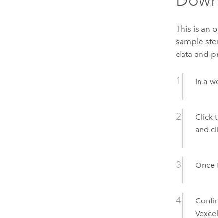
This is an 
sample ster
data and pr
In a w
Click 
and cl
Once t
Confi
Vexcel