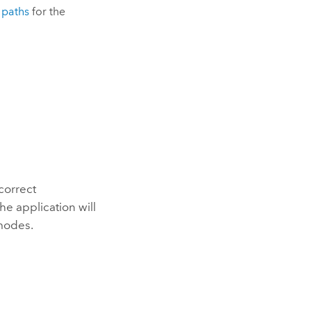
 paths
for the
 correct
e application will
 modes.