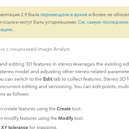
ление
Вода
технологий
ментация 2.9 была
перемещена в архив
и более не обновл
и ссылки могут быть устаревшими.
См. самую последнюю
Все истории
тацию
.
но с лицензией Image Analyst.
and editing 3D features in stereo leverages the existing edi
 stereo model and adjusting other stereo-related paramet
ou can switch to the
Edit
tab to collect features. Stereo 3D 
ncurrent editing and versioning. You can edit points, multip
ns as follows:
n create features using the
Create
tool.
n modify features using the
Modify
tool.
e
XY tolerance
for snapping.