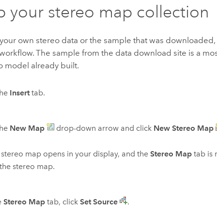
p your stereo map collection
e your own stereo data or the sample that was downloaded
e workflow. The sample from the data download site is a mos
o model already built.
the
Insert
tab.
the
New Map
drop-down arrow and click
New Stereo Map
stereo map opens in your display, and the
Stereo Map
tab is 
 the stereo map.
e
Stereo Map
tab, click
Set Source
.