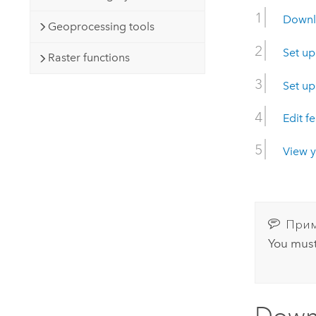
Downl
Geoprocessing tools
Set up
Raster functions
Set up
Edit f
View y
Прим
You must
Down