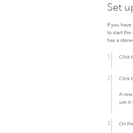
Set u
If you hav
to start th
has a stere
Click 
Click 
A new 
use in
On th