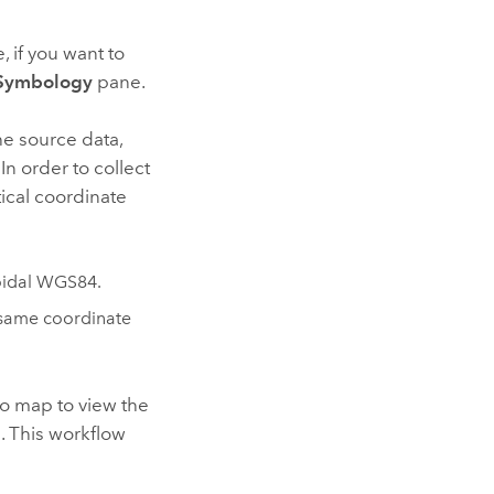
, if you want to
Symbology
pane.
he source data,
In order to collect
tical coordinate
soidal WGS84.
s same coordinate
eo map to view the
. This workflow