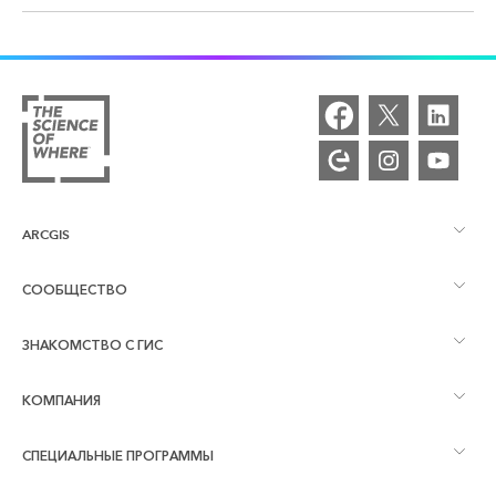
ARCGIS
СООБЩЕСТВО
Обзор ArcGIS
ЗНАКОМСТВО С ГИС
Сообщества и форумы
Картография
КОМПАНИЯ
Что такое ГИС?
Блог ArcGIS
ArcGIS Pro
СПЕЦИАЛЬНЫЕ ПРОГРАММЫ
Об Esri
Аналитика, основанная на местоположении
Отраслевой блог
ArcGIS Enterprise