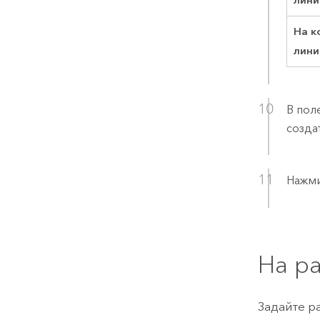
На к
лини
В пол
созда
Нажм
На р
Задайте р