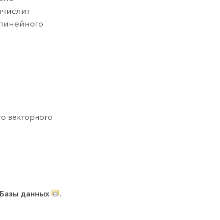
ычислит
 линейного
го векторного
Базы данных
.