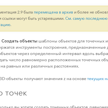
ление
Вода
технологий
ментация 2.9 была
перемещена в архив
и более не обновл
и ссылки могут быть устаревшими.
См. самую последнюю
Все истории
тацию
.
и
Создать объекты
шаблоны объектов для точечных и
ержатся инструменты построения, предназначенные 
объектов через определенный интервал вдоль выбр
дать число равномерно расположенных точечных объ
х на равных или различных расстояниях.
3D-объекты получают значения z на основе
текущих н
о точек
сколько вы хотите создать точечных объектов, равном