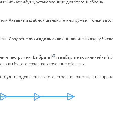
зменить атрибуты, установленные для этого шаблона.
нели
Активный шаблон
щелкните инструмент
Точки вдол
нели
Создать точки вдоль линии
щелкните вкладку
Числ
ите инструмент
Выбрать
и выберите полилинейный о
ого вы будете создавать точечные объекты.
т будет подсвечен на карте, стрелки показывают направл