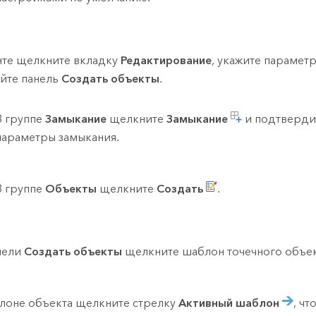
нте щелкните вкладку
Редактирование
, укажите парамет
йте панель
Создать объекты
.
В группе
Замыкание
щелкните
Замыкание
и подтверди
параметры замыкания.
В группе
Объекты
щелкните
Создать
.
нели
Создать объекты
щелкните шаблон точечного объек
лоне объекта щелкните стрелку
Активный шаблон
, ч