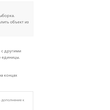
выборка.
алить объект из
е с другими
е единицы.
на концах
в дополнение к