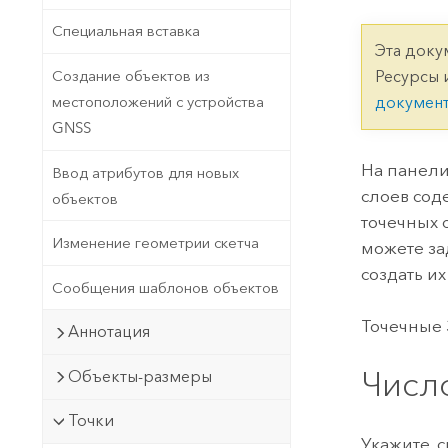
Государственное управ
Фундаментальная система для
Специальная вставка
ГИС и картографии
Природные ресурсы
Эта доку
Создание объектов из
Ресурсы 
Технология Developer
местоположений с устройства
докумен
Создание картографических
Все отрасли
GNSS
приложений и приложений
пространственного анализа
На панел
Ввод атрибутов для новых
слоев сод
объектов
точечных 
Все продукты
Изменение геометрии скетча
можете за
создать и
Сообщения шаблонов объектов
Точечные 
Аннотация
Числ
Объекты-размеры
Точки
Укажите, 