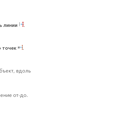
ь линии
.
о точек
.
бъект, вдоль
ение от-до.