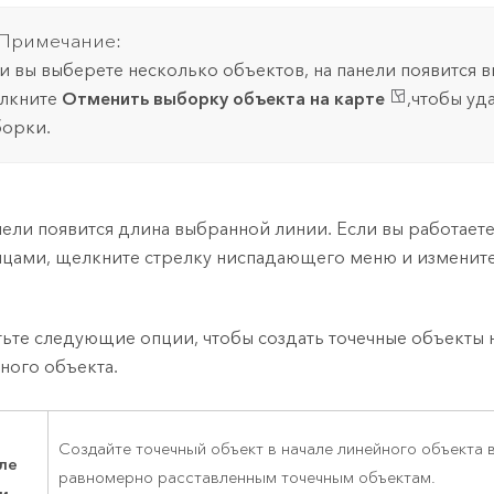
Примечание:
и вы выберете несколько объектов, на панели появится 
лкните
Отменить выборку объекта на карте
,чтобы уд
орки.
нели появится длина выбранной линии. Если вы работает
цами, щелкните стрелку ниспадающего меню и изменит
ьте следующие опции, чтобы создать точечные объекты 
ного объекта.
Создайте точечный объект в начале линейного объекта 
ле
равномерно расставленным точечным объектам.
и