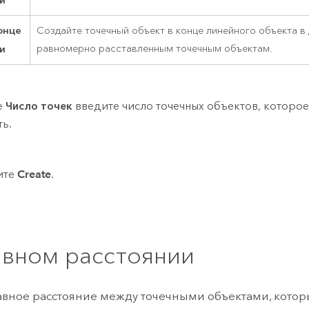
онце
Создайте точечный объект в конце линейного объекта в
и
равномерно расставленным точечным объектам.
е
Число точек
введите число точечных объектов, которое
ть.
ите
Create
.
авном расстоянии
авное расстояние между точечными объектами, котор