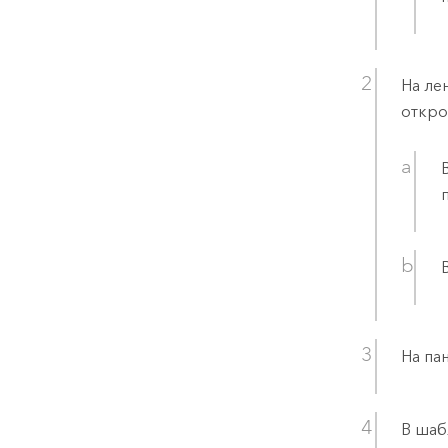
На ле
откро
На па
В шаб