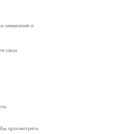
ры замыкания и
те свои
та.
тобы просмотреть