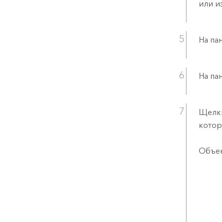
или и
На па
На па
Щелкн
котор
Объек