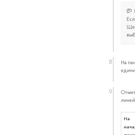
Есл
Ще
выб
На па
едини
Отмет
линей
На
нача
лини