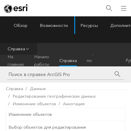
Обзор
Возможности
Ресурсы
Дополнит
ArcGIS Pro
Menu
Справка
Справочник
На
Начало
Справка
по
Py
главную
работы
инструментам
Справка
Данные
Редактирование географических данных
Изменение объектов
Аннотация
Изменение объектов
Выбор объектов для редактирования