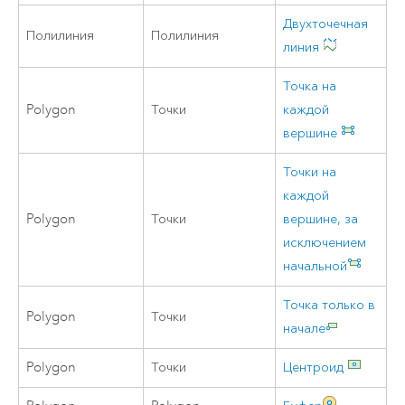
Двухточечная
Полилиния
Полилиния
линия
Точка на
Polygon
Точки
каждой
вершине
Точки на
каждой
Polygon
Точки
вершине, за
исключением
начальной
Точка только в
Polygon
Точки
начале
Polygon
Точки
Центроид