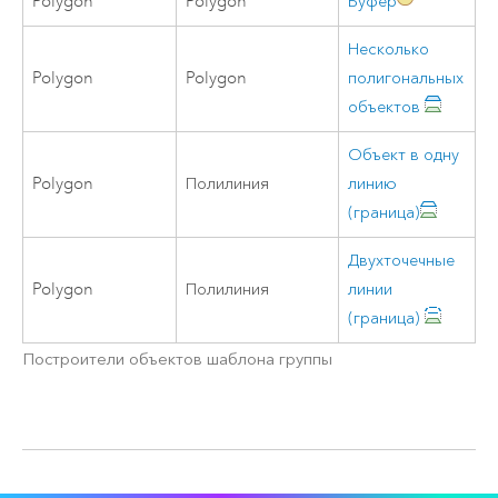
Polygon
Polygon
Буфер
Несколько
Polygon
Polygon
полигональных
объектов
Объект в одну
Polygon
Полилиния
линию
(граница)
Двухточечные
Polygon
Полилиния
линии
(граница)
Построители объектов шаблона группы