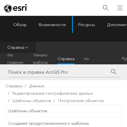
Обзор
Возможности
Ресурсы
Дополнит
ArcGIS Pro
Menu
Справка
Справочник
На
Начало
Справка
по
Py
главную
работы
инструментам
Справка
Данные
Редактирование географических данных
Шаблоны объектов
Построители объектов
Шаблоны объектов
Создание предустановленного шаблона