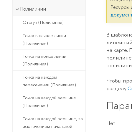
Государственное управ
Фундаментальная система для
Ресурсы 
Полилинии
ГИС и картографии
Природные ресурсы
докумен
Отступ (Полилиния)
Технология Developer
Создание картографических
Все отрасли
В шаблоне
Точка в начале линии
приложений и приложений
линейный 
(Полилиния)
пространственного анализа
на карте.
Точка на конце линии
полилиней
(Полилиния)
полилини
Все продукты
Точка на каждом
Чтобы про
пересечении (Полилиния)
разделу
С
Точка на каждой вершине
Пара
(Полилиния)
Точка на каждой вершине, за
Нет
исключением начальной