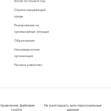
ArcGIS for Student Use
Охрана окружающей
среды
Реагирование на
чрезвычайные ситуации
Образование
Некоммерческая
организация
Расовое равенство
Управление файлами
Не разглашать мои персональные
cookie
данные