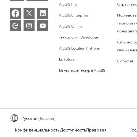
ArcGIS Pro
Отраслево
ArcGIS Enterprise
Исследова
тестирова
ArcGIS Online
пользоват
Технология Developer
Сеть моло
ArcGIS Location Platform
специалист
Esri Store
События
Центр архитектуры ArcGIS
Русский (Russian)
Конфиденциальность
Доступность
Правовая
Ус