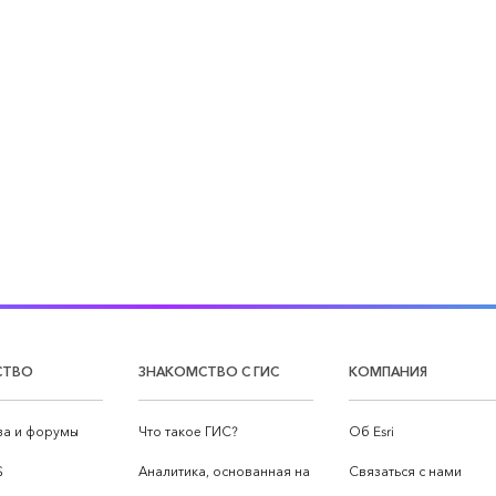
СТВО
ЗНАКОМСТВО С ГИС
КОМПАНИЯ
а и форумы
Что такое ГИС?
Об Esri
S
Аналитика, основанная на
Связаться с нами