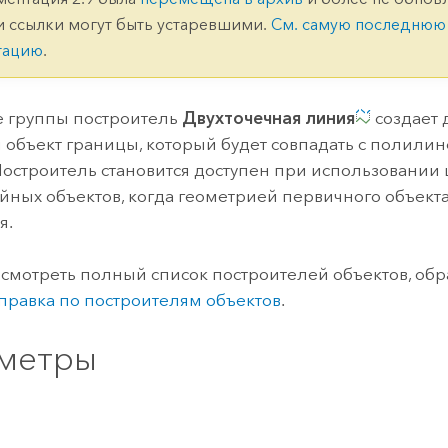
ление
Вода
и ссылки могут быть устаревшими.
См. самую последнюю
технологий
тацию
.
Все истории
 группы построитель
Двухточечная линия
создает 
объект границы, который будет совпадать с полили
 Построитель становится доступен при использовании
ных объектов, когда геометрией первичного объекта
я.
смотреть полный список построителей объектов, обра
правка по построителям объектов
.
метры