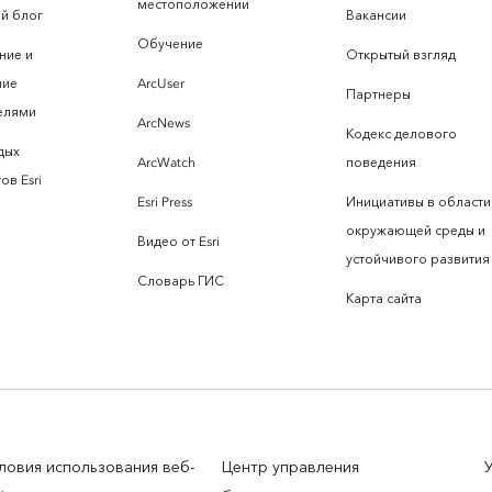
местоположении
й блог
Вакансии
Обучение
ние и
Открытый взгляд
ние
ArcUser
Партнеры
елями
ArcNews
Кодекс делового
дых
ArcWatch
поведения
ов Esri
Esri Press
Инициативы в области
окружающей среды и
Видео от Esri
устойчивого развития
Словарь ГИС
Карта сайта
ловия использования веб-
Центр управления