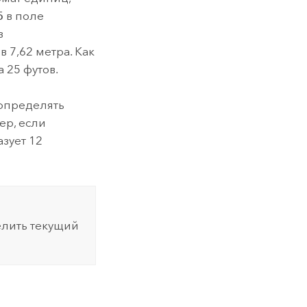
5
в поле
з
 7,62 метра. Как
 25 футов.
еопределять
ер, если
зует 12
елить текущий