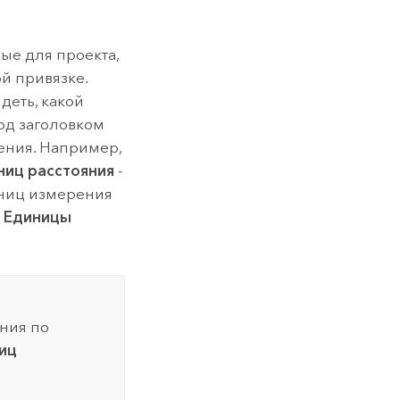
ые для проекта,
й привязке.
деть, какой
од заголовком
ения. Например,
ниц расстояния
-
иниц измерения
ь
Единицы
ния по
иц