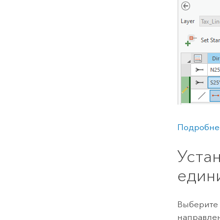
Подробнее
Уста
един
Выберите 
направле