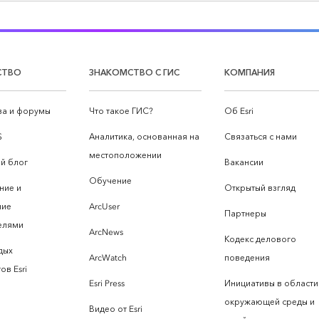
СТВО
ЗНАКОМСТВО С ГИС
КОМПАНИЯ
а и форумы
Что такое ГИС?
Об Esri
S
Аналитика, основанная на
Связаться с нами
местоположении
й блог
Вакансии
Обучение
ние и
Открытый взгляд
ние
ArcUser
Партнеры
елями
ArcNews
Кодекс делового
дых
ArcWatch
поведения
ов Esri
Esri Press
Инициативы в области
окружающей среды и
Видео от Esri