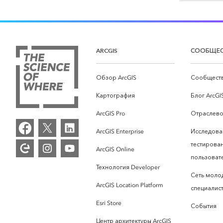
ARCGIS
СООБЩЕ
Обзор ArcGIS
Сообществ
Картография
Блог ArcGI
ArcGIS Pro
Отраслево
ArcGIS Enterprise
Исследова
тестирова
ArcGIS Online
пользоват
Технология Developer
Сеть моло
ArcGIS Location Platform
специалист
Esri Store
События
Центр архитектуры ArcGIS