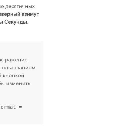
во десятичных
еверный азимут
ы Секунды
,
 выражение
спользованием
й кнопкой
обы изменить
Format =