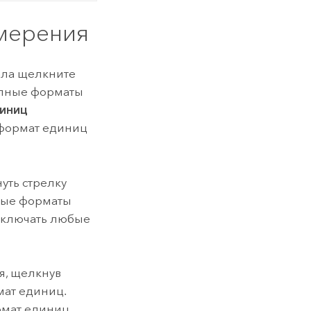
мерения
ала щелкните
тупные форматы
иниц
формат единиц
уть стрелку
пные форматы
включать любые
я, щелкнув
мат единиц.
рмат единиц,