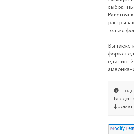
выбранный
Расстояни
раскрываю
только фок
Вы также 
формат ед
единицей 
американс
Подс
Введите
формат 