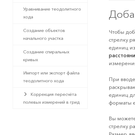
Уравнивание теодолитного
Доба
хода
Создание объектов
Чтобы доб
начального участка
стрелку р
единиц и
Создание спиральных
расстоян
кривых
измерения
Импорт или экспорт файла
При вводе
теодолитного хода
раскрываю
Коррекция пересчёта
единиц дл
полевых измерений в грид
форматы е
Вы можете
стрелку р
Размер, в