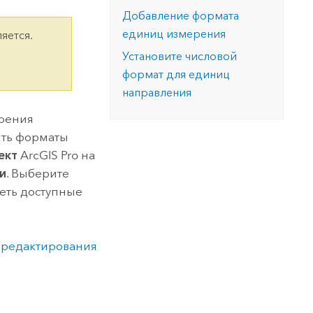
версию.
позволили провести критически важные
данных, а также для получения
Добавление формата
инфраструктурой
спасательные операции.
результатов, позволяющих решать
Изучить ArcGIS Pro
единиц измерения
яется.
сложные задачи.
Прочитать статью
Установите числовой
Изучить этот курс
формат для единиц
направления
ерения
вить форматы
ект
ArcGIS Pro
на
и
. Выберите
реть доступные
 редактирования