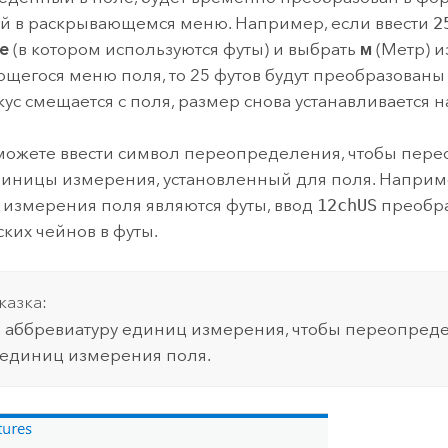
 в раскрывающемся меню. Например, если ввести
2
е
(в котором используются футы) и выбрать
м
(Метр) и
щегося меню поля, то 25 футов будут преобразованы в
ус смещается с поля, размер снова устанавливается на
можете ввести символ переопределения, чтобы пер
иницы измерения, установленный для поля. Наприм
измерения поля являются футы, ввод
12chUS
преобра
ких чейнов в футы.
казка:
 аббревиатуру единиц измерения, чтобы переопред
единиц измерения поля.