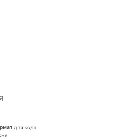
я
рмат
для кода
кне