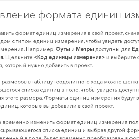
вление формата единиц из
авить формат единиц измерения в свой проект, снач
ядом с типом единиц измерения, чтобы увидеть дос
змерения. Например,
Футы
и
Метры
доступны для
Ед
ия
. Щелкните
<Код единицы измерения>
и выберите 
, который нужно добавить в проект.
 размеров в таблицу теодолитного хода можно щелкн
щегося списка единиц в поле, чтобы увидеть досту
я этого размера. Форматы единиц измерения будут 
диниц, которые вы добавили в свой проект.
 временно изменить формат единиц измерения пол
аскрывающегося списка единиц и выбрав другой фор
веденный в поле, будет временно преобразован в фо