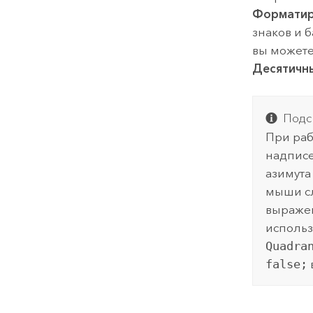
Форматир
знаков и 
вы можете
Десятичн
Подс
При раб
надписе
азимута
мыши сл
выраже
использ
Quadra
false;