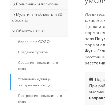
умол
Полилинии и полигоны
Убедитесь
Мультипатч-объекты и 3D-
такие же,
объекты
Щелкните 
Объекты COGO
формат ед
поля
По у
Введение в COGO
формат е
Футы
. Ес
Создание тупиков
расстояни
Создание теодолитного
расстоян
хода
Установить единицы
Подс
теодолитного хода
При раб
умолча
Построение теодолитного
направ
хода