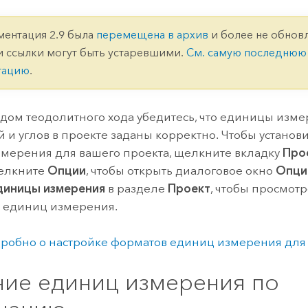
ление
Вода
технологий
ментация 2.9 была
перемещена в архив
и более не обновл
и ссылки могут быть устаревшими.
См. самую последнюю
Все истории
тацию
.
дом теодолитного хода убедитесь, что единицы изм
й и углов в проекте заданы корректно. Чтобы устано
мерения для вашего проекта, щелкните вкладку
Про
щелкните
Опции
, чтобы открыть диалоговое окно
Опци
диницы измерения
в разделе
Проект
, чтобы просмот
 единиц измерения.
робно о настройке форматов единиц измерения для
ние единиц измерения по