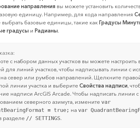
ование направления
вы можете установить количест
базовую единицу. Например, для кода направления
С
 выбрать базовые единицы, такие как
Градусы Минут
ые градусы
и
Радианы
.
казка:
оте с набором данных участков вы можете настроить
й для линий участков, чтобы надписывать линии с и
 на север или румбов направлений. Щелкните право
ой линии участка и выберите
Свойства надписи
, чт
ние надписи
ArcGIS Arcade
. Чтобы надписать линии с
ованием северного азимута, измените
var
ntBearingFormat = true;
на
var QuadrantBearing
в разделе
// SETTINGS
.