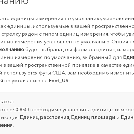
чанию
, что единицы измерения по умолчанию, установленн
 как единицы, используемые в вашей пространственно
стрелку рядом с типом единиц измерения, чтобы уви
иниц измерения установлен по умолчанию. Опция п
молчанию
будет выбрана для формата единиц измер
диниц измерения по умолчанию, выбранный для
Еди
ли в вашей пространственной привязке в качестве ед
й используются футы США, вам необходимо изменит
ия
по умолчанию на
Foot_US
.
казка:
оте с COGO необходимо установить единицы измере
нию для
Единиц расстояния
,
Единиц площади
и
Един
ления
.