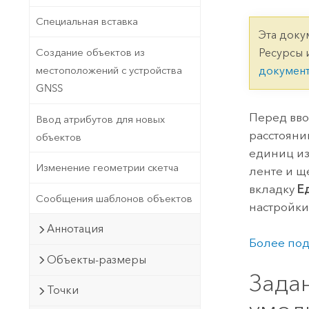
Государственное управ
Фундаментальная система для
Специальная вставка
ГИС и картографии
Природные ресурсы
Эта доку
Создание объектов из
Ресурсы 
Технология Developer
местоположений с устройства
докумен
Создание картографических
Все отрасли
GNSS
приложений и приложений
пространственного анализа
Перед вво
Ввод атрибутов для новых
расстояни
объектов
единиц из
Все продукты
Изменение геометрии скетча
ленте и 
вкладку
Е
Сообщения шаблонов объектов
настройки
Аннотация
Более под
Объекты-размеры
Зада
Точки