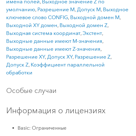
имена полей
,
Выходное значение Z по
умолчанию
,
Разрешение M
,
Допуск M
,
Выходное
ключевое слово CONFIG
,
Выходной домен M
,
Выходной XY домен
,
Выходной домен Z
,
Выходная система координат
,
Экстент
,
Выходные данные имеют M-значения
,
Выходные данные имеют Z-значения
,
Разрешение XY
,
Допуск XY
,
Разрешение Z
,
Допуск Z
,
Коэффициент параллельной
обработки
Особые случаи
Информация о лицензиях
Basic: Ограниченные