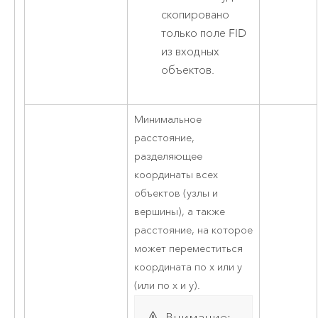
скопировано
только поле FID
из входных
объектов.
Минимальное
расстояние,
разделяющее
координаты всех
объектов (узлы и
вершины), а также
расстояние, на которое
может переместиться
координата по x или y
(или по x и y).
Внимание: