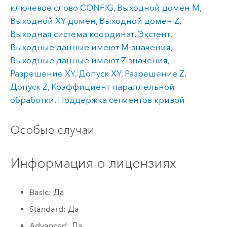
ключевое слово CONFIG
,
Выходной домен M
,
Выходной XY домен
,
Выходной домен Z
,
Выходная система координат
,
Экстент
,
Выходные данные имеют M-значения
,
Выходные данные имеют Z-значения
,
Разрешение XY
,
Допуск XY
,
Разрешение Z
,
Допуск Z
,
Коэффициент параллельной
обработки
,
Поддержка сегментов кривой
Особые случаи
Информация о лицензиях
Basic: Да
Standard: Да
Advanced: Да