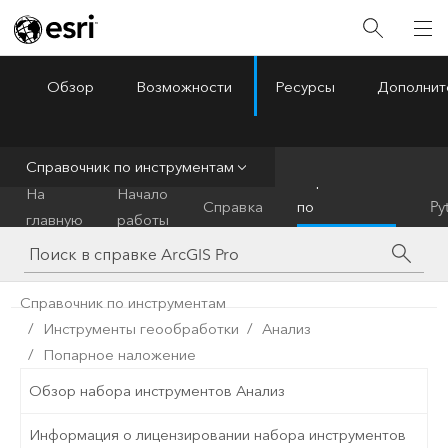
Обзор
Возможности
Ресурсы
Дополнит
ArcGIS Pro
Menu
Справочник по инструментам
Справочник
На
Начало
Справка
по
Py
главную
работы
инструментам
Справочник по инструментам
Инструменты геообработки
Анализ
Попарное наложение
Обзор набора инструментов Анализ
Информация о лицензировании набора инструментов