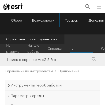
Обзор
Возможности
Ресурсы
Дополнит
ArcGIS Pro
Menu
Справочник по инструментам
Справочник
На
Начало
Справка
по
Py
главную
работы
инструментам
Справочник по инструментам
Приложения
Инструменты геообработки
Параметры среды