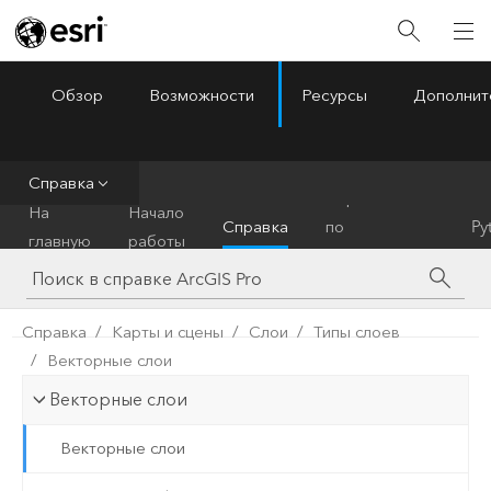
Обзор
Возможности
Ресурсы
Дополнит
ArcGIS Pro
Menu
Справка
Справочник
На
Начало
Справка
по
Py
главную
работы
инструментам
Справка
Карты и сцены
Слои
Типы слоев
Векторные слои
Векторные слои
Векторные слои