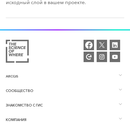
исходный слой в вашем проекте.
ARCGIS
СООБЩЕСТВО
Обзор ArcGIS
ЗНАКОМСТВО С ГИС
Сообщества и форумы
Картография
КОМПАНИЯ
Что такое ГИС?
Блог ArcGIS
ArcGIS Pro