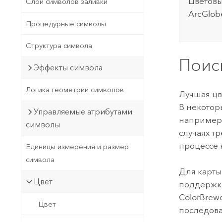
Цветовы
Слои символов заливки
ArcGlob
Процедурные символы
Структура символа
Поис
Эффекты символа
Логика геометрии символов
Лучшая цв
В некотор
Управляемые атрибутами
например,
символы
случаях т
процессе 
Единицы измерения и размер
символа
Для карты
Цвет
поддержки
ColorBrew
Цвет
последова