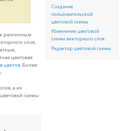
версию.
позволили провести критически важные
данных, а также для получения
Создание
инфраструктурой
спасательные операции.
результатов, позволяющих решать
Изучить ArcGIS Pro
пользовательской
сложные задачи.
Прочитать статью
цветовой схемы
Изучить этот курс
Изменение цветовой
 к различным
схемы векторного слоя
кторного слоя,
Редактор цветовой схемы
етные,
тная цветовая
в цветов
. Более
ы
.
лов, а их
 цветовой схемы