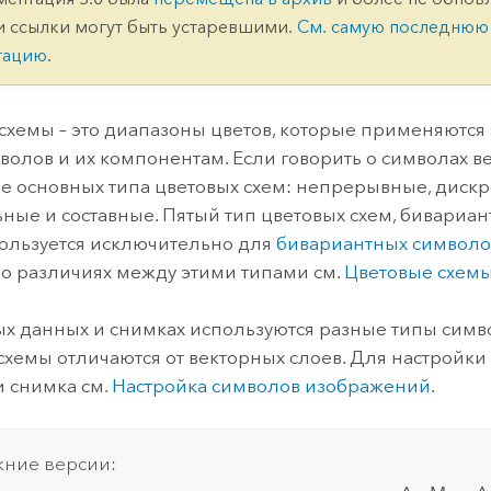
ление
Вода
и ссылки могут быть устаревшими.
См. самую последнюю
технологий
тацию
.
Все истории
схемы – это диапазоны цветов, которые применяются
волов и их компонентам. Если говорить о символах ве
ре основных типа цветовых схем: непрерывные, дискр
ные и составные. Пятый тип цветовых схем, бивариан
пользуется исключительно для
бивариантных символо
о различиях между этими типами см.
Цветовые схем
ых данных и снимках используются разные типы симво
схемы отличаются от векторных слоев. Для настройки
и снимка см.
Настройка символов изображений
.
ние версии: