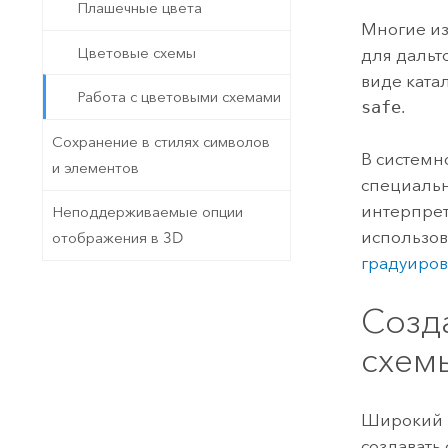
Плашечные цвета
Многие из
Цветовые схемы
для дальт
виде ката
Работа с цветовыми схемами
safe
.
Сохранение в стилях символов
В системн
и элементов
специальн
интерпрет
Неподдерживаемые опции
использов
отображения в 3D
градуиров
Созд
схем
Широкий в
создавать