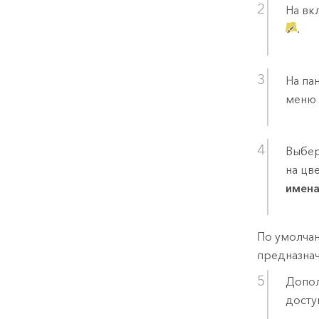
На вк
.
На па
мен
Выбер
на цв
имен
По умолчан
предназна
Допол
досту