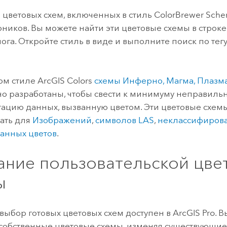
 цветовых схем, включенных в стиль ColorBrewer Sche
оников. Вы можете найти эти цветовые схемы в строке
лога. Откройте стиль в виде и выполните поиск по тег
ом стиле ArcGIS Colors
схемы Инферно, Магма, Плазм
о разработаны, чтобы свести к минимуму неправиль
ацию данных, вызванную цветом. Эти цветовые схе
ать для
Изображений
,
символов LAS
,
неклассифиров
анных цветов
.
ание пользовательской цве
ы
ыбор готовых цветовых схем доступен в
ArcGIS Pro
. 
 собственные цветовые схемы, изменяя существующие