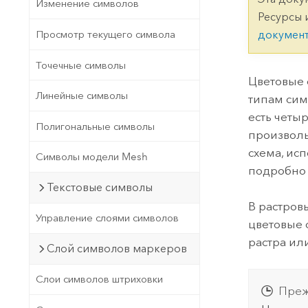
Государственное управ
Изменение символов
Фундаментальная система для
Ресурсы 
ГИС и картографии
Природные ресурсы
Просмотр текущего символа
докумен
Технология Developer
Точечные символы
Создание картографических
Все отрасли
Цветовые 
приложений и приложений
Линейные символы
типам сим
пространственного анализа
есть четы
Полигональные символы
произволь
схема, ис
Символы модели Mesh
Все продукты
подробно 
Текстовые символы
В растров
Управление слоями символов
цветовые 
растра ил
Слой символов маркеров
Слои символов штриховки
Преж