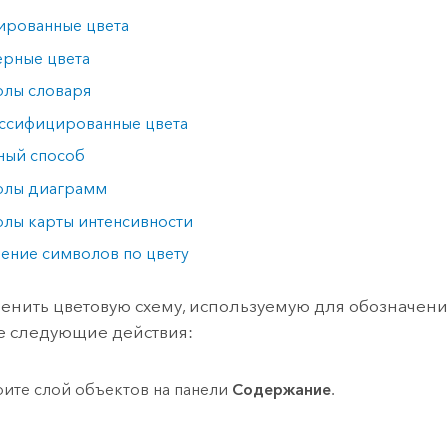
ированные цвета
рные цвета
лы словаря
ссифицированные цвета
ный способ
олы диаграмм
лы карты интенсивности
ение символов по цвету
енить цветовую схему, используемую для обозначения
е следующие действия:
ите слой объектов на панели
Содержание
.