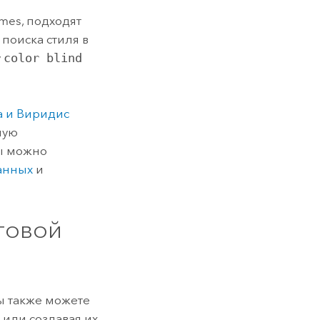
mes, подходят
 поиска стиля в
у
color blind
а и Виридис
ную
мы можно
анных
и
товой
Вы также можете
 или создавая их