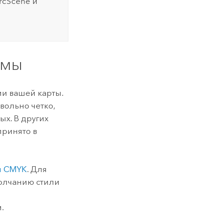
rcScene
и
емы
ии вашей карты.
вольно четко,
х. В других
принято в
и CMYK
. Для
олчанию стили
.