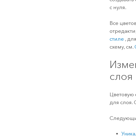
с нуля.
Все цвето
отредакти
стиле
, дл
схему, см.
Изме
слоя
Цветовую 
для слоя. 
Следующие
Уника