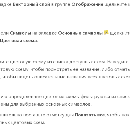
ладке
Векторный слой
в группе
Отображение
щелкните 
нели
Символы
на вкладке
Основные символы
щелкнит
ю
Цветовая схема
.
ите цветовую схему из списка доступных схем. Наведите
етовую схему, чтобы посмотреть ее название, либо отмет
а
, чтобы видеть описательные названия всех цветовых схе
ию определенные цветовые схемы фильтруются из списка
чены для выбранных основных символов.
нительно поставьте отметку для
Показать все
, чтобы пок
пных цветовых схем.