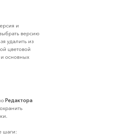
ерсия и
 выбрать версию
зя удалить из
кой цветовой
и основных
но
Редактора
сохранить
ки.
 шаги: