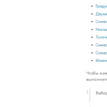
Граду
Двуме
Симво
Некла
Точеч
Симв
Симво
Измен
Чтобы изм
выполнит
Выбер