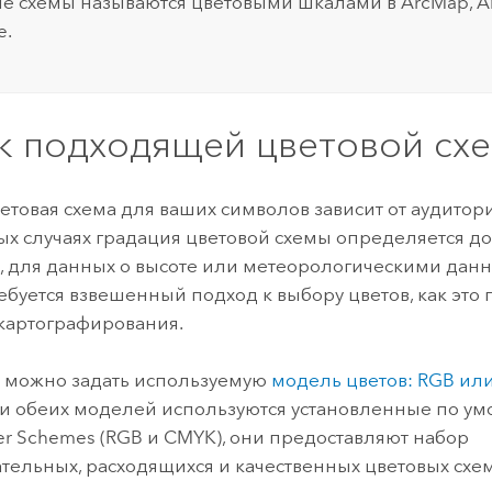
е схемы называются цветовыми шкалами в
ArcMap
,
A
e
.
к подходящей цветовой сх
етовая схема для ваших символов зависит от аудитор
ых случаях градация цветовой схемы определяется до
 для данных о высоте или метеорологическими данны
ребуется взвешенный подход к выбору цветов, как это 
картографирования.
 можно задать используемую
модель цветов: RGB ил
 обеих моделей используются установленные по ум
er Schemes (RGB и CMYK), они предоставляют набор
тельных, расходящихся и качественных цветовых схем