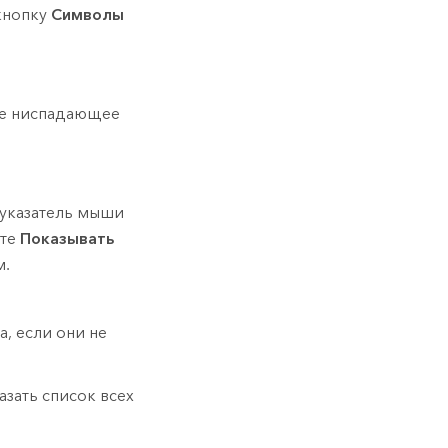
кнопку
Символы
е ниспадающее
 указатель мыши
ьте
Показывать
м.
, если они не
азать список всех