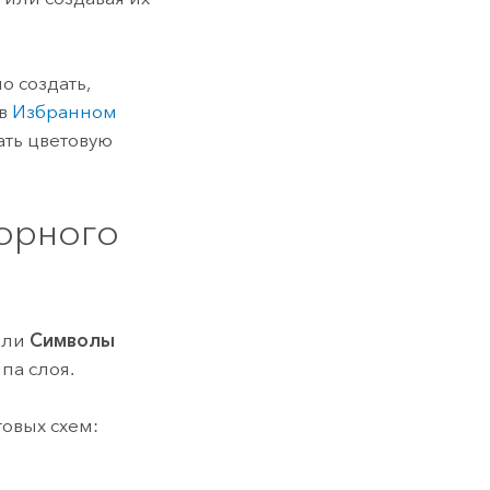
о создать,
 в
Избранном
ать цветовую
орного
ели
Символы
па слоя.
овых схем: