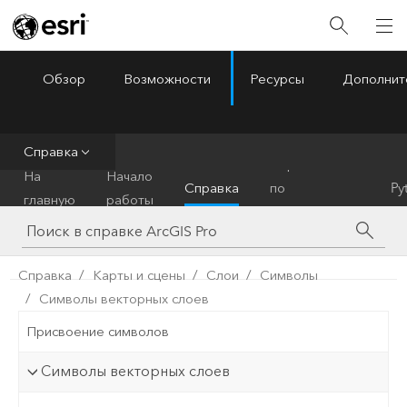
Обзор
Возможности
Ресурсы
Дополнит
ArcGIS Pro
Menu
Справка
Справочник
На
Начало
Справка
по
Py
главную
работы
инструментам
Справка
Карты и сцены
Слои
Символы
Символы векторных слоев
Присвоение символов
Символы векторных слоев