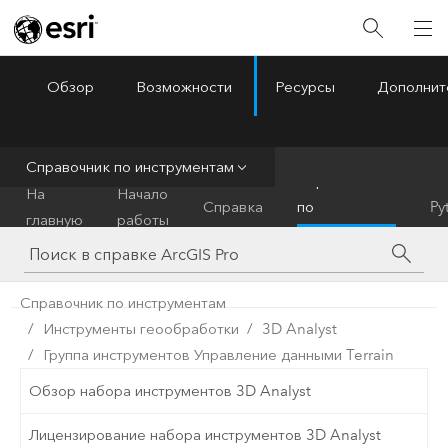
Обзор
Возможности
Ресурсы
Дополнит
ArcGIS Pro
Menu
Справочник по инструментам
Справочник
На
Начало
Справка
по
Py
главную
работы
инструментам
Справочник по инструментам
Инструменты геообработки
3D Analyst
Группа инструментов Управление данными Terrain
Обзор набора инструментов 3D Analyst
Лицензирование набора инструментов 3D Analyst