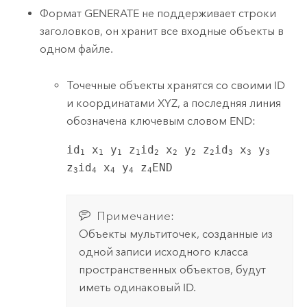
Формат GENERATE не поддерживает строки
заголовков, он хранит все входные объекты в
одном файле.
Точечные объекты хранятся со своими ID
и координатами XYZ, а последняя линия
обозначена ключевым словом END:
id
 x
 y
 z
id
 x
 y
 z
id
 x
 y
1
1
1
1
2
2
2
2
3
3
3
z
id
 x
 y
 z
END
3
4
4
4
4
Примечание:
Объекты мультиточек, созданные из
одной записи исходного класса
пространственных объектов, будут
иметь одинаковый ID.