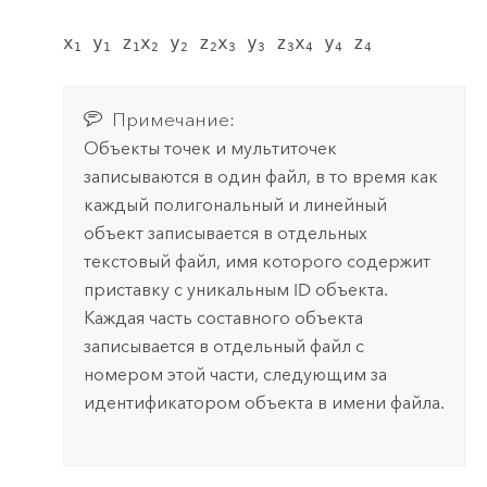
x
 y
 z
x
 y
 z
x
 y
 z
x
 y
 z
1
1
1
2
2
2
3
3
3
4
4
4
Примечание:
Объекты точек и мультиточек
записываются в один файл, в то время как
каждый полигональный и линейный
объект записывается в отдельных
текстовый файл, имя которого содержит
приставку с уникальным ID объекта.
Каждая часть составного объекта
записывается в отдельный файл с
номером этой части, следующим за
идентификатором объекта в имени файла.