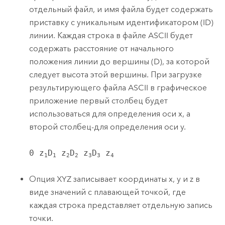
отдельный файл, и имя файла будет содержать
приставку с уникальным идентификатором (ID)
линии. Каждая строка в файле ASCII будет
содержать расстояние от начального
положения линии до вершины (D), за которой
следует высота этой вершины. При загрузке
результирующего файла ASCII в графическое
приложение первый столбец будет
использоваться для определения оси x, а
второй столбец-для определения оси y.
0 z
D
 z
D
 z
D
 z
1
1
2
2
3
3
4
Опция XYZ записывает координаты x, y и z в
виде значений с плавающей точкой, где
каждая строка представляет отдельную запись
точки.