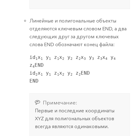
Линейные и полигональные объекты
отделяются ключевым словом END, а два
следующих друг за другом ключевых
слова END обозначают конец файла:
id
x
 y
 z
x
 y
 z
x
 y
 z
x
 y
1
1
1
1
2
2
2
3
3
3
4
4
z
END

4
id
x
 y
 z
x
 y
 z
END

2
1
1
1
2
2
2
END
Примечание:
Первые и последние координаты
XYZ для полигональных объектов
всегда являются одинаковыми.