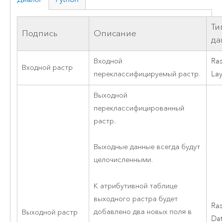
Ти
Подпись
Описание
да
Входной
Ras
Входной растр
переклассифицируемый растр.
Lay
Выходной
переклассифицированный
растр.
Выходные данные всегда будут
целочисленными.
К атрибутивной таблице
выходного растра будет
Ras
добавлено два новых поля в
Выходной растр
Da