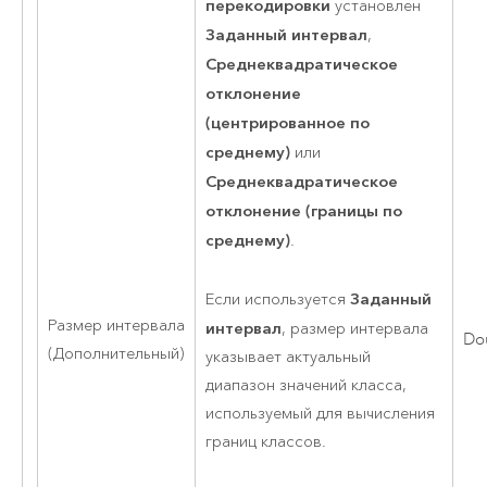
перекодировки
установлен
Заданный интервал
,
Среднеквадратическое
отклонение
(центрированное по
среднему)
или
Среднеквадратическое
отклонение (границы по
среднему)
.
Заданный
Если используется
Размер интервала
интервал
, размер интервала
Do
(Дополнительный)
указывает актуальный
диапазон значений класса,
используемый для вычисления
границ классов.