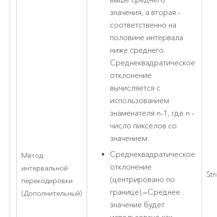
выше среднего
значения, а вторая -
соответственно на
половине интервала
ниже среднего.
Среднеквадратическое
отклонение
вычисляется с
использованием
знаменателя n-1, где n -
число пикселов со
значением.
Среднеквадратическое
Метод
отклонение
интервальной
Str
(центрировано по
перекодировки
границе).
—
Среднее
(Дополнительный)
значение будет