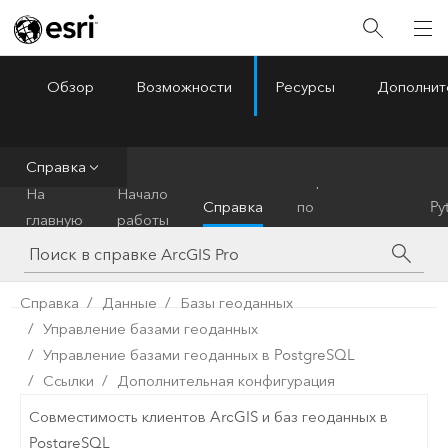
Обзор
Возможности
Ресурсы
Дополнит
ArcGIS Pro
Menu
Справка
Справочник
На
Начало
Справка
по
Py
главную
работы
инструментам
Справка
Данные
Базы геоданных
Управление базами геоданных
Управление базами геоданных в PostgreSQL
Ссылки
Дополнительная конфигурация
Совместимость клиентов ArcGIS и баз геоданных в
PostgreSQL