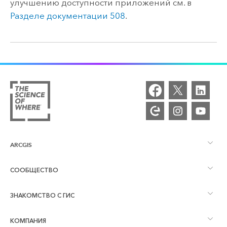
улучшению доступности приложений см. в
Разделе документации 508
.
ARCGIS
СООБЩЕСТВО
Обзор ArcGIS
ЗНАКОМСТВО С ГИС
Сообщества и форумы
Картография
КОМПАНИЯ
Что такое ГИС?
Блог ArcGIS