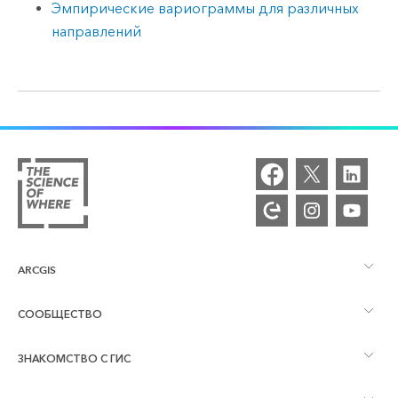
Эмпирические вариограммы для различных
направлений
ARCGIS
СООБЩЕСТВО
Обзор ArcGIS
ЗНАКОМСТВО С ГИС
Сообщества и форумы
Картография