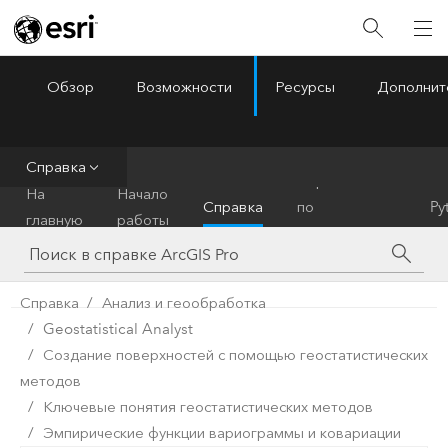
Обзор
Возможности
Ресурсы
Дополнит
ArcGIS Pro
Menu
Справка
Справочник
На
Начало
Справка
по
Py
главную
работы
инструментам
Справка
Анализ и геообработка
Geostatistical Analyst
Создание поверхностей с помощью геостатистических
методов
Ключевые понятия геостатистических методов
Эмпирические функции вариограммы и ковариации