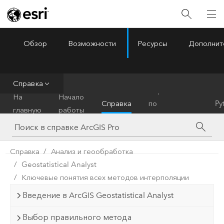
Обзор
Возможности
Ресурсы
Дополнит
ArcGIS Pro
Menu
Справка
Справочник
На
Начало
Справка
по
Py
главную
работы
инструментам
Справка
Анализ и геообработка
Geostatistical Analyst
Ключевые понятия всех методов интерполяции
Введение в ArcGIS Geostatistical Analyst
Выбор правильного метода