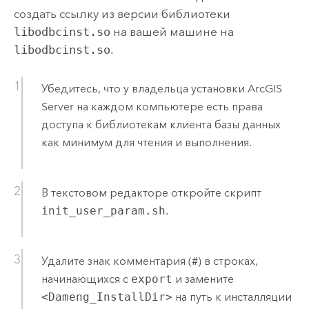
создать ссылку из версии библиотеки
libodbcinst.so
на вашей машине на
libodbcinst.so
.
Убедитесь, что у владельца установки
ArcGIS
Server
на каждом компьютере есть права
доступа к библиотекам клиента базы данных
как минимум для чтения и выполнения.
В текстовом редакторе откройте скрипт
init_user_param.sh
.
Удалите знак комментария (#) в строках,
начинающихся с
export
и замените
<Dameng_InstallDir>
на путь к инсталляции