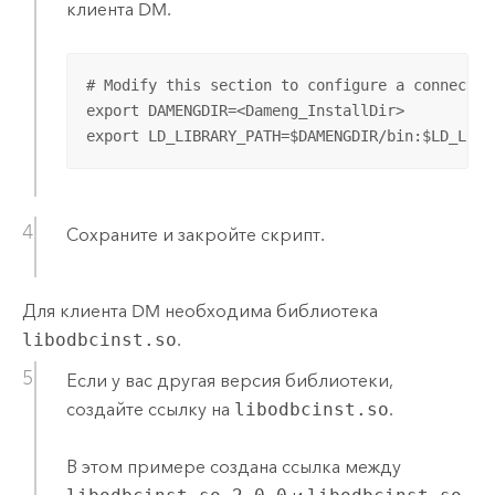
клиента DM.
# Modify this section to configure a connection
export DAMENGDIR=<Dameng_InstallDir> 

export LD_LIBRARY_PATH=$DAMENGDIR/bin:$LD_LIBR
Сохраните и закройте скрипт.
Для клиента DM необходима библиотека
libodbcinst.so
.
Если у вас другая версия библиотеки,
создайте ссылку на
libodbcinst.so
.
В этом примере создана ссылка между