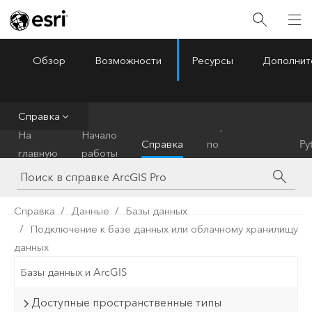
Обзор
Возможности
Ресурсы
Дополнит
ArcGIS Pro
Menu
Справка
Справочник
На
Начало
Справка
по
Py
главную
работы
инструментам
Справка
Данные
Базы данных
Подключение к базе данных или облачному хранилищу
данных
Базы данных и ArcGIS
Доступные пространственные типы