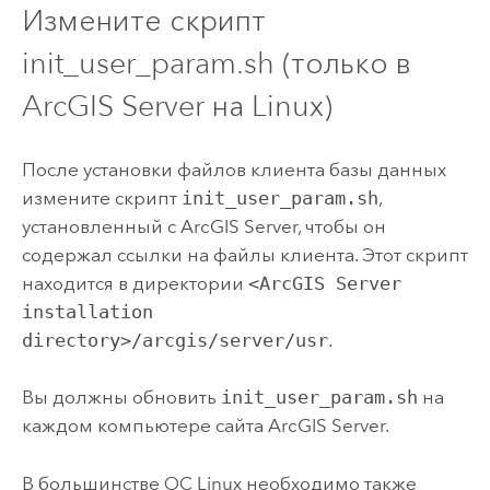
Измените скрипт
init_user_param.sh (только в
ArcGIS Server
на
Linux
)
После установки файлов клиента базы данных
измените скрипт
init_user_param.sh
,
установленный с
ArcGIS Server
, чтобы он
содержал ссылки на файлы клиента. Этот скрипт
находится в директории
<ArcGIS Server
installation
directory>/arcgis/server/usr
.
Вы должны обновить
init_user_param.sh
на
каждом компьютере сайта
ArcGIS Server
.
В большинстве ОС
Linux
необходимо также