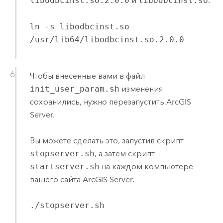
libodbcinst.so.2.0.0
и
libodbcinst.so
.
ln -s libodbcinst.so
/usr/lib64/libodbcinst.so.2.0.0
Чтобы внесенные вами в файл
init_user_param.sh
изменения
сохранились, нужно перезапустить
ArcGIS
Server
.
Вы можете сделать это, запустив скрипт
stopserver.sh
, а затем скрипт
startserver.sh
на каждом компьютере
вашего сайта
ArcGIS Server
.
./stopserver.sh