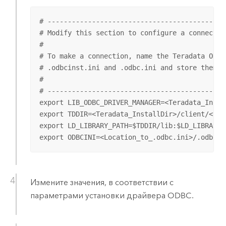
# --------------------------------------------
# Modify this section to configure a connection
#

# To make a connection, name the Teradata ODBC
# .odbcinst.ini and .odbc.ini and store them i
#

# --------------------------------------------
export LIB_ODBC_DRIVER_MANAGER=<Teradata_Insta
export TDDIR=<Teradata_InstallDir>/client/<vers
export LD_LIBRARY_PATH=$TDDIR/lib:$LD_LIBRARY_P
export ODBCINI=<Location_to_.odbc.ini>/.odbc.i
Измените значения, в соответствии с
параметрами установки драйвера ODBC.