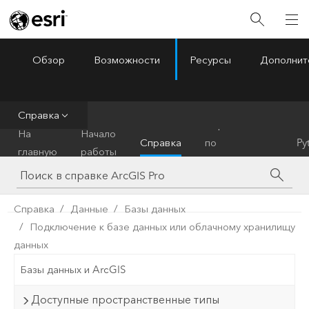
Обзор
Возможности
Ресурсы
Дополнит
ArcGIS Pro
Menu
Справка
Справочник
На
Начало
Справка
по
Py
главную
работы
инструментам
Справка
Данные
Базы данных
Подключение к базе данных или облачному хранилищу
данных
Базы данных и ArcGIS
Доступные пространственные типы