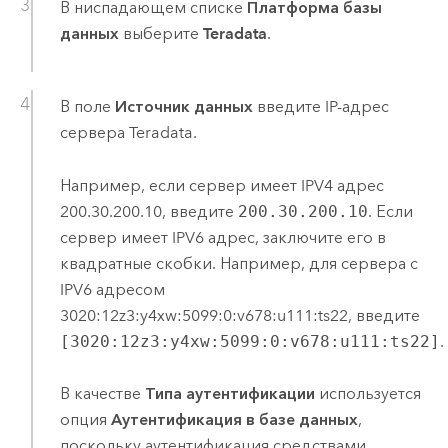
В ниспадающем списке
Платформа базы
данных
выберите
Teradata
.
В поле
Источник данных
введите IP-адрес
сервера
Teradata
.
Например, если сервер имеет IPV4 адрес
200.30.200.10, введите
200.30.200.10
. Если
сервер имеет IPV6 адрес, заключите его в
квадратные скобки. Например, для сервера с
IPV6 адресом
3020:12z3:y4xw:5099:0:v678:u111:ts22, введите
[3020:12z3:y4xw:5099:0:v678:u111:ts22]
.
В качестве
Типа аутентификации
используется
опция
Аутентификация в базе данных
,
поскольку аутентификация средствами