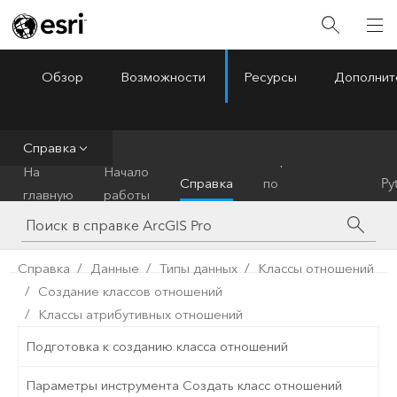
Обзор
Возможности
Ресурсы
Дополнит
ArcGIS Pro
Menu
Справка
Справочник
На
Начало
Справка
по
Py
главную
работы
инструментам
Справка
Данные
Типы данных
Классы отношений
Создание классов отношений
Классы атрибутивных отношений
Подготовка к созданию класса отношений
Параметры инструмента Создать класс отношений