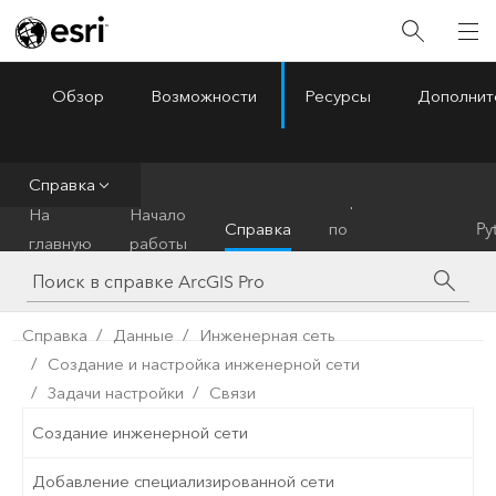
Обзор
Возможности
Ресурсы
Дополнит
ArcGIS Pro
Menu
Справка
Справочник
На
Начало
Справка
по
Py
главную
работы
инструментам
Справка
Данные
Инженерная сеть
Создание и настройка инженерной сети
Задачи настройки
Связи
Создание инженерной сети
Добавление специализированной сети