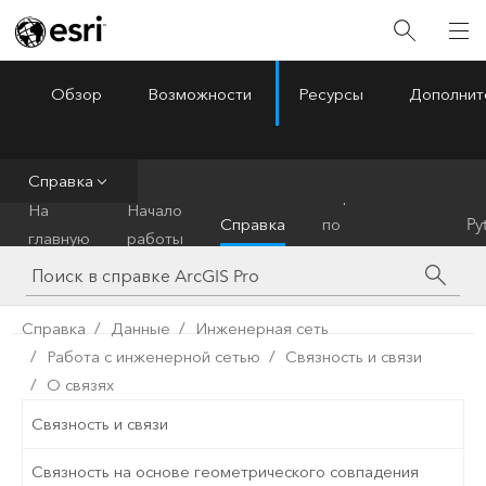
Обзор
Возможности
Ресурсы
Дополнит
ArcGIS Pro
Menu
Справка
Справочник
На
Начало
Справка
по
Py
главную
работы
инструментам
Справка
Данные
Инженерная сеть
Работа с инженерной сетью
Связность и связи
О связях
Связность и связи
Связность на основе геометрического совпадения