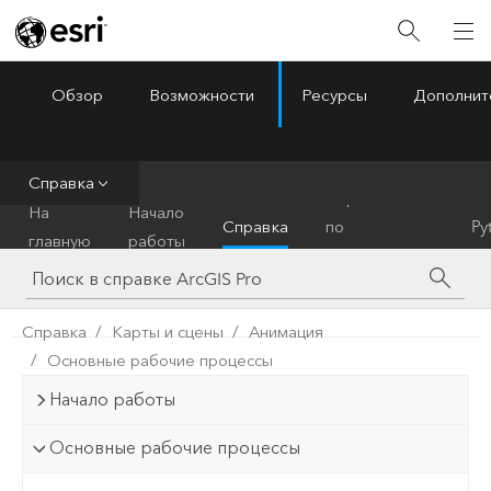
Обзор
Возможности
Ресурсы
Дополнит
ArcGIS Pro
Menu
Справка
Справочник
На
Начало
Справка
по
Py
главную
работы
инструментам
Справка
Карты и сцены
Анимация
Основные рабочие процессы
Начало работы
Основные рабочие процессы