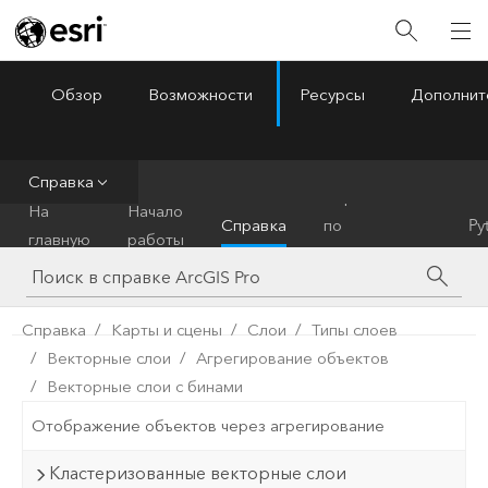
Обзор
Возможности
Ресурсы
Дополнит
ArcGIS Pro
Menu
Справка
Справочник
На
Начало
Справка
по
Py
главную
работы
инструментам
Справка
Карты и сцены
Слои
Типы слоев
Векторные слои
Агрегирование объектов
Векторные слои с бинами
Отображение объектов через агрегирование
Кластеризованные векторные слои