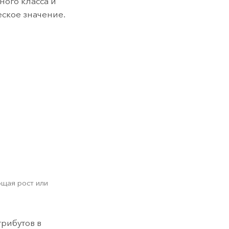
ного класса и
еское значение.
ющая рост или
рибутов в