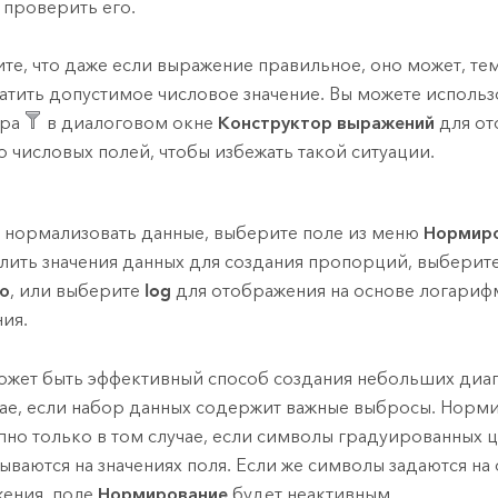
 проверить его.
те, что даже если выражение правильное, оно может, тем
атить допустимое числовое значение. Вы можете использ
тра
в диалоговом окне
Конструктор выражений
для от
о числовых полей, чтобы избежать такой ситуации.
 нормализовать данные, выберите поле из меню
Нормир
лить значения данных для создания пропорций, выберит
о
, или выберите
log
для отображения на основе логариф
ния.
ожет быть эффективный способ создания небольших диап
чае, если набор данных содержит важные выбросы. Норм
пно только в том случае, если символы градуированных 
ываются на значениях поля. Если же символы задаются на
ения, поле
Нормирование
будет неактивным.