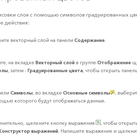
совки слоя с помощью символов градуированных цв
 действия:
ите векторный слой на панели
Содержание
.
нте, на вкладке
Векторный слой
в группе
Отображение
щ
олы
, затем -
Градуированные цвета
, чтобы открыть панел
нели
Символы
, во вкладке
Основные символы
, выбери
ощью которого будут отображаться данные.
нительно, щелкните кнопку выражения
, чтобы открыт
Конструктор выражений
. Напишите выражение и щелкн