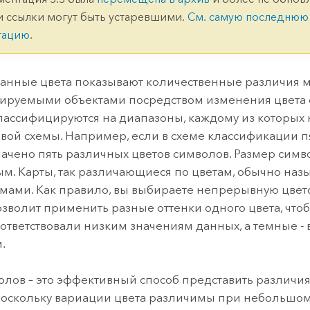
ление
Вода
и ссылки могут быть устаревшими.
См. самую последнюю
технологий
тацию
.
Все истории
анные цвета показывают количественные различия 
ируемыми объектами посредством изменения цвета 
ассифицируются на диапазоны, каждому из которых н
овой схемы. Например, если в схеме классификации пя
начено пять различных цветов символов. Размер симв
м. Карты, так различающиеся по цветам, обычно наз
мами. Как правило, вы выбираете непрерывную цвето
озволит применить разные оттенки одного цвета, что
оответствовали низким значениям данных, а темные -
.
олов – это эффективный способ представить различи
поскольку вариации цвета различимы при небольшом