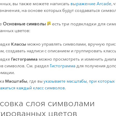
нных, вы также можете написать
выражение
Arcade
, 
значения, на основе которых будут создаваться симво
ке
Основные символы
есть три подвкладки для сим
анных цветов:
ладке
Классы
можно управлять символами, вручную прис
ам, создавать надписи с описанием и группировать класс
ладке
Гистограмма
можно просмотреть и изменить диапа
ов символов. См. раздел
Гистограмма
для получения доп
мации.
дка
Масштабы
, где вы
указываете масштабы, при которых
ажаться каждый класс символов
.
совка слоя символами
уированных цветов