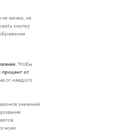
 не менее, не
овать кнопку
ображения
ование
. Чтобы
е
процент от
ма от каждого
азонов значений
ирование
цветов
 основе