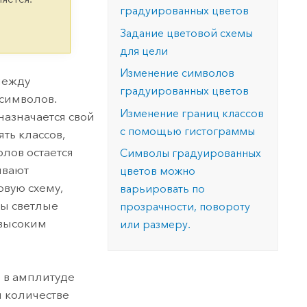
версию.
позволили провести критически важные
данных, а также для получения
градуированных цветов
инфраструктурой
спасательные операции.
результатов, позволяющих решать
Изучить ArcGIS Pro
Задание цветовой схемы
сложные задачи.
Прочитать статью
для цели
Изучить этот курс
Изменение символов
между
градуированных цветов
символов.
Изменение границ классов
азначается свой
с помощью гистограммы
ть классов,
олов остается
Символы градуированных
ывают
цветов можно
вую схему,
варьировать по
бы светлые
прозрачности, повороту
 высоким
или размеру.
я в амплитуде
 количестве