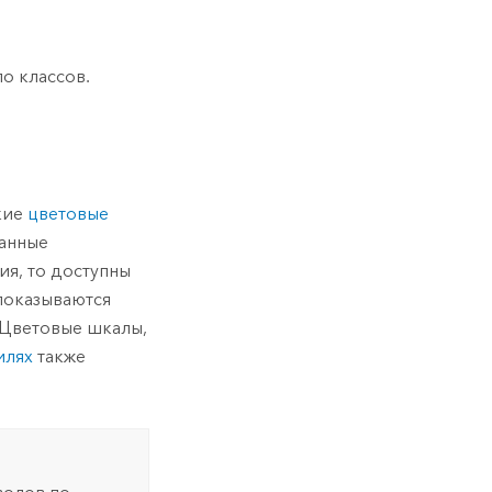
о классов.
кие
цветовые
данные
я, то доступны
 показываются
 Цветовые шкалы,
илях
также