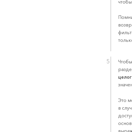
чтобы
Помни
возвр
филь
тольк
Чтобы
разде
целог
значе
Это м
в слу
досту
основ
выраж