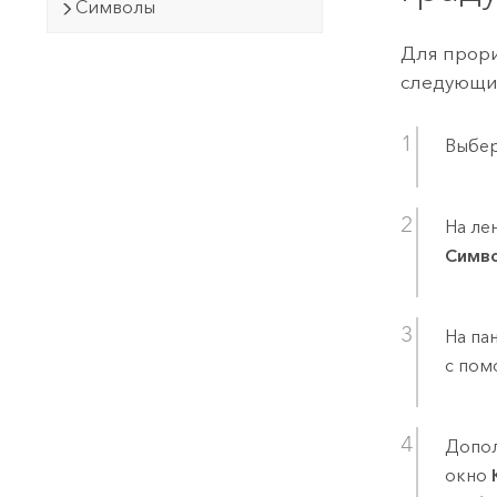
Символы
Для прори
следующие
Выбер
На ле
Симв
На па
с пом
Допол
окно