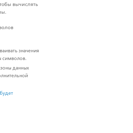
чтобы вычислять
лы.
волов
ваивать значения
ы символов.
зоны данных
олнительной
 будет