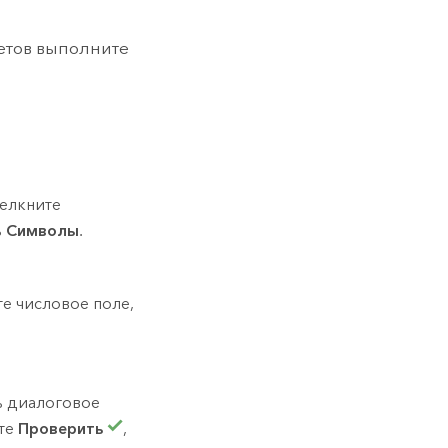
етов выполните
елкните
ь
Символы
.
те числовое поле,
ь диалоговое
ите
Проверить
,