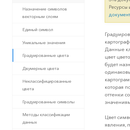
Государственное управ
Фундаментальная система для
Ресурсы 
Назначение символов
ГИС и картографии
Природные ресурсы
докумен
векторным слоям
Технология Developer
Единый символ
Создание картографических
Все отрасли
Градуиров
приложений и приложений
картограф
Уникальные значения
пространственного анализа
Данные кл
Градуированные цвета
цвет цвет
будет наз
Все продукты
Двумерные цвета
одинаковы
картограм
Неклассифицированные
которая п
цвета
оттенки с
значениям
Градуированные символы
Методы классификации
Цвет симв
данных
явления, 