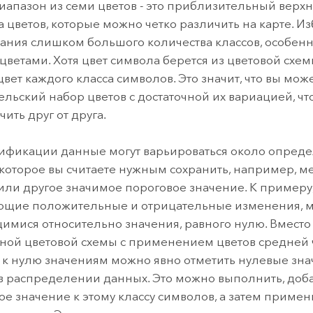
Диапазон из семи цветов - это приблизительный верх
а цветов, которые можно четко различить на карте. Из
ания слишком большого количества классов, особенн
цветами. Хотя цвет символа берется из цветовой схе
цвет каждого класса символов. Это значит, что вы мож
ельский набор цветов с достаточной их вариацией, ч
ить друг от друга.
ификации данные могут варьироваться около опред
 которое вы считаете нужным сохранить, например, 
или другое значимое пороговое значение. К примеру
щие положительные и отрицательные изменения, мо
мися относительно значения, равного нулю. Вместо
ой цветовой схемы с применением цветов средней 
 к нулю значениям можно явно отметить нулевые знач
в распределении данных. Это можно выполнить, доб
ое значение к этому классу символов, а затем приме