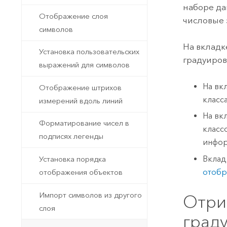
наборе да
Отображение слоя
числовые 
символов
На вклад
Установка пользовательских
градуиров
выражений для символов
На вк
Отображение штрихов
класс
измерений вдоль линий
На вк
Форматирование чисел в
класс
подписях легенды
инфор
Вкла
Установка порядка
отобр
отображения объектов
Импорт символов из другого
Отри
слоя
град