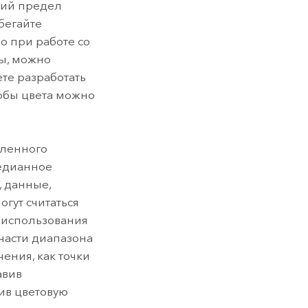
ний предел
бегайте
о при работе со
мы, можно
ете разработать
тобы цвета можно
еленного
медианное
, данные,
гут считаться
 использования
части диапазона
ения, как точки
авив
нив цветовую