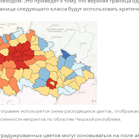
реходом. Это приведет к тому, что верхняя граница од
аница следующего класса будут использовать критич
тограмме используется схема расходящихся цветов, отобража
сленности мигрантов по областям Чешской республики.
радуированных цветов могут основываться на поле ат