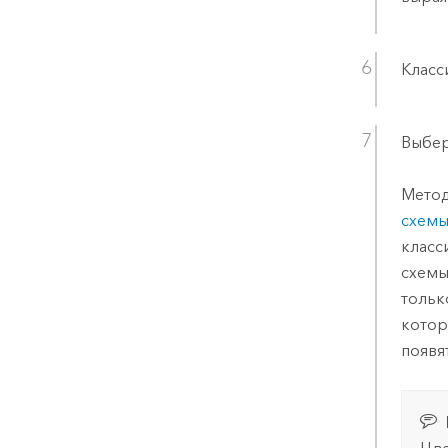
Класс
Выбер
Метод
схем
класс
схемы
тольк
котор
появя