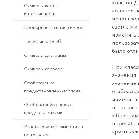
классов. 
Символы карты
количеств
интенсивности
использов
светлыми 
Пропорциональные символы
изменять 
Точечный способ
пользоват
было отлич
Символы диаграмм
При класс
Символы словаря
значения,
Отображение
значение 
предустановленных слоев
отображаю
изменяющи
Отображение слоев с
непрерывн
представлениями
к близким
перегиба 
Использование символьных
критическ
гистограмм