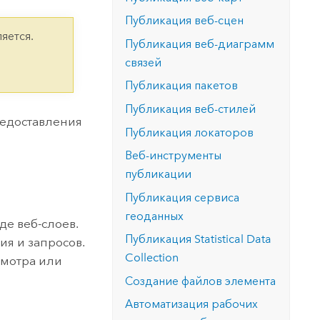
версию.
позволили провести критически важные
данных, а также для получения
инфраструктурой
Публикация веб-сцен
спасательные операции.
результатов, позволяющих решать
Изучить ArcGIS Pro
яется.
сложные задачи.
Публикация веб-диаграмм
Прочитать статью
связей
Изучить этот курс
Публикация пакетов
Публикация веб-стилей
едоставления
Публикация локаторов
Веб-инструменты
публикации
Публикация сервиса
геоданных
де веб-слоев.
Публикация
Statistical Data
ия и запросов.
Collection
смотра или
Создание файлов элемента
Автоматизация рабочих