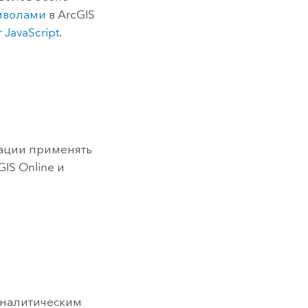
мволами
в
ArcGIS
r JavaScript
.
зации применять
GIS Online
и
аналитическим