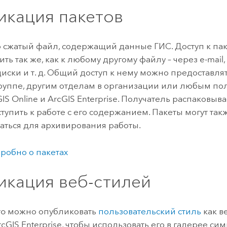
икация пакетов
то сжатый файл, содержащий данные ГИС. Доступ к па
ть так же, как к любому другому файлу – через e-mail, 
иски и т. д. Общий доступ к нему можно предоставля
руппе, другим отделам в организации или любым по
IS Online
и
ArcGIS Enterprise
. Получатель распаковыва
ступить к работе с его содержанием. Пакеты могут так
аться для архивирования работы.
робно о пакетах
икация веб-стилей
ro
можно опубликовать
пользовательский стиль
как в
rcGIS Enterprise
, чтобы использовать его в галерее си