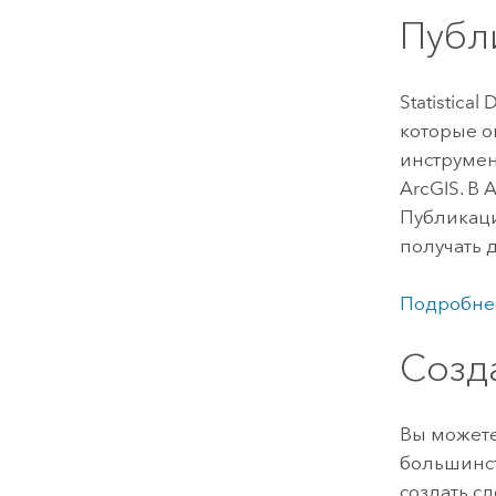
Публ
Statistical 
которые о
инструме
ArcGIS. В
A
Публикац
получать 
Подробне
Созд
Вы можете
большинст
создать с