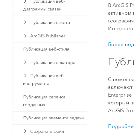
Публикация веб-
В
ArcGIS P
диаграммы связей
активном 
географич
Публикация пакета
Интернете
ArcGIS Publisher
Более под
Публикация веб-стиля
Публ
Публикация локатора
Публикация веб-
С помощ
инструмента
включают 
Enterprise
Публикация сервиса
который в
геоданных
ArcGIS Pro
Публикация элемента задачи
Подробнее
Сохранить файл