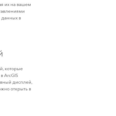
ая их на вашем
ставлениями
 данных в
й
й, которые
 в
ArcGIS
ивный дисплей,
ожно открыть в