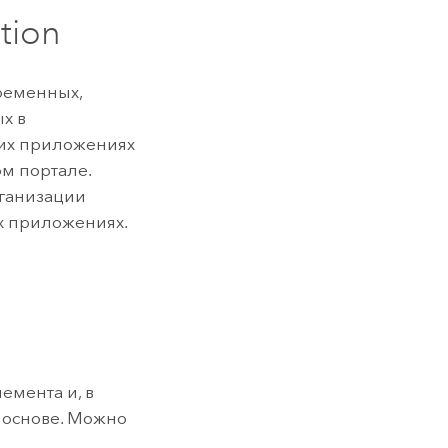
ction
еременных,
х в
гих приложениях
м портале.
рганизации
их приложениях.
емента и, в
о основе. Можно