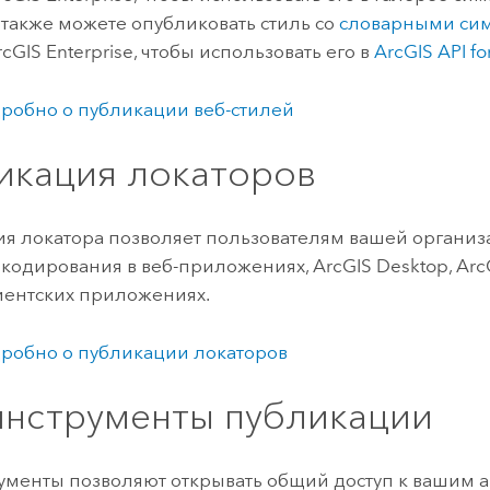
ы также можете опубликовать стиль со
словарными си
rcGIS Enterprise
, чтобы использовать его в
ArcGIS API fo
робно о публикации веб-стилей
икация локаторов
я локатора позволяет пользователям вашей органи
окодирования в веб-приложениях,
ArcGIS Desktop
,
Arc
иентских приложениях.
робно о публикации локаторов
инструменты публикации
ументы позволяют открывать общий доступ к вашим 