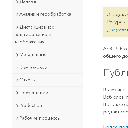
Государственное управ
Данные
Фундаментальная система для
ГИС и картографии
Природные ресурсы
Анализ и геообработка
Эта доку
Ресурсы 
Технология Developer
Дистанционное
докумен
Создание картографических
Все отрасли
зондирование и
приложений и приложений
изображения
пространственного анализа
ArcGIS Pro
Метаданные
общего дос
Все продукты
Компоновки
Публ
Отчеты
Вы можете
Презентации
Веб-слои 
Вы также 
Production
редактиро
Рабочие процессы
Более под