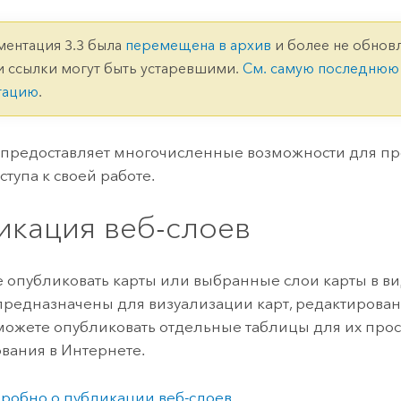
ление
Вода
технологий
ментация 3.3 была
перемещена в архив
и более не обновл
и ссылки могут быть устаревшими.
См. самую последнюю
Все истории
тацию
.
предоставляет многочисленные возможности для пр
тупа к своей работе.
икация веб-слоев
 опубликовать карты или выбранные слои карты в ви
предназначены для визуализации карт, редактирован
можете опубликовать отдельные таблицы для их про
вания в Интернете.
робно о публикации веб-слоев