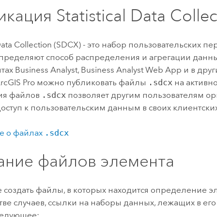
икация
Statistical Data Colle
Data Collection
(SDCX) - это набор пользовательских п
пределяют способ распределения и агрегации данны
нтах
Business Analyst
,
Business Analyst Web App
и в дру
rcGIS Pro
можно публиковать файлы
.sdcx
на активно
ия файлов
.sdcx
позволяет другим пользователям о
доступ к пользовательским данным в своих клиентск
е о файлах
.sdcx
ание файлов элемента
 создать файлы, в которых находится определение эл
ве случаев, ссылки на наборы данных, лежащих в ег
ледующее: