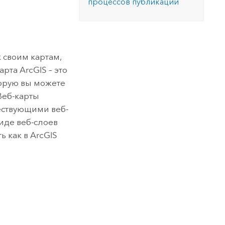
процессов публикации
 своим картам,
рта ArcGIS – это
орую вы можете
Веб-карты
ществующими веб-
иде веб-слоев
ь как в
ArcGIS