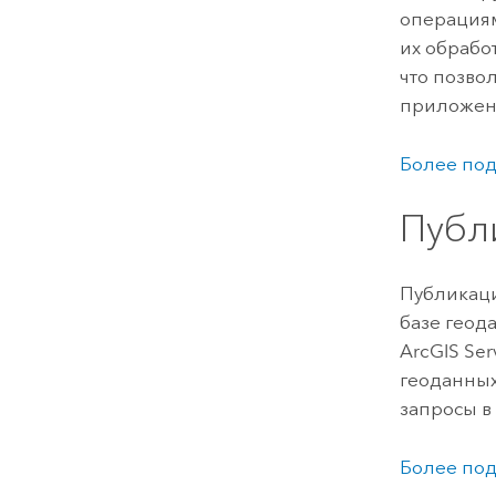
операциям
их обрабо
что позво
приложени
Более под
Публ
Публикаци
базе геод
ArcGIS Ser
геоданных
запросы в
Более под