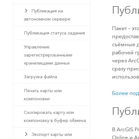
Публ
Публикация на
автономном сервере
Пакет – э
Публикация статуса задания
предостави
съёмные д
Управление
рабочей г
зарегистрированными
через
ArcG
хранилищами данных
сразу при
использов
Загрузка файла
Печать карты или
Более под
компоновки
Публ
Скопировать карту или
компоновку в буфер обмена
В
ArcGIS P
Экспорт карты или
Online
и
A