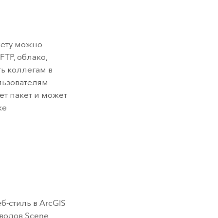
кету можно
FTP, облако,
ть коллегам в
льзователям
ет пакет и может
же
еб-стиль в
ArcGIS
мволов
Scene