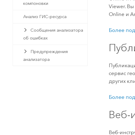
компоновки
Viewer
. В
Online
и
A
Анализ ГИС-ресурса
Более под
Сообщения анализатора
об ошибках
Публ
Предупреждения
анализатора
Публикаци
сервис ге
других кл
Более под
Веб-
Веб-инстр