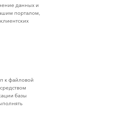
нение данных и
вашим порталом,
 клиентских
п к файловой
осредством
кации базы
выполнять