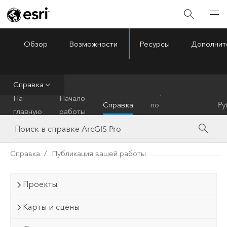
Обзор
Возможности
Ресурсы
Дополнит
ArcGIS Pro
Menu
Справка
Справочник
На
Начало
Справка
по
Py
главную
работы
инструментам
Справка
Публикация вашей работы
Проекты
Карты и сцены