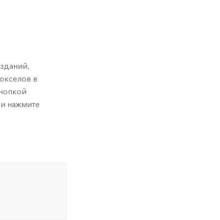
 зданий,
вокселов в
кнопкой
и нажмите