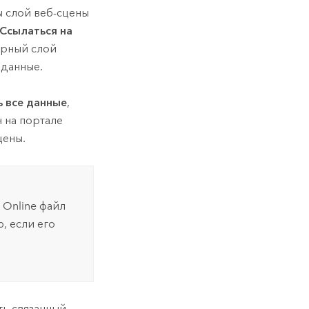
бы слой веб-сцены
Ссылаться на
орный слой
 данные.
 все данные
,
 на портале
цены.
 Online
файл
, если его
ть связанный