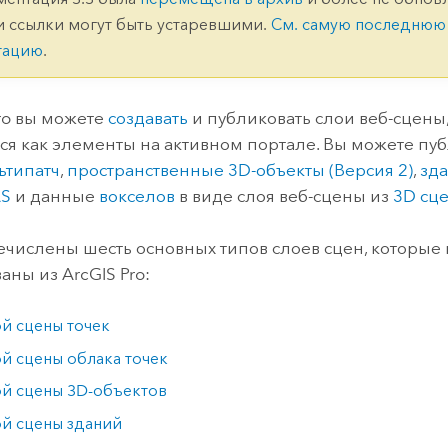
ление
Вода
и ссылки могут быть устаревшими.
См. самую последнюю
технологий
тацию
.
Все истории
ro
вы можете
создавать
и публиковать слои веб-сцены
ся как элементы на активном портале. Вы можете пу
ьтипатч
,
пространственные 3D-объекты (Версия 2)
,
зд
AS
и данные
вокселов
в виде слоя веб-сцены из
3D сц
числены шесть основных типов слоев сцен, которые 
ваны из
ArcGIS Pro
:
й сцены точек
й сцены облака точек
й сцены 3D-объектов
й сцены зданий