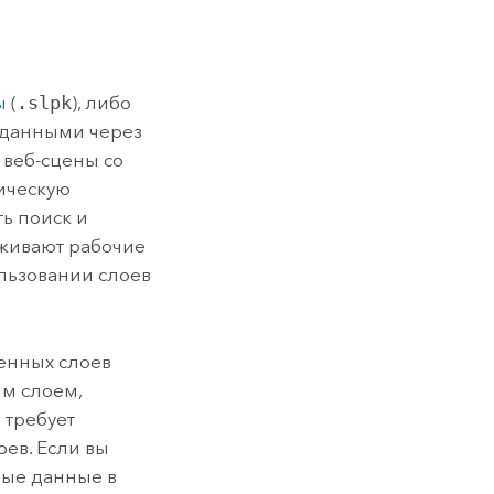
ы
(
.slpk
), либо
 данными через
 веб-сцены со
ическую
ь поиск и
рживают рабочие
льзовании слоев
енных слоев
ым слоем,
e
требует
ев. Если вы
ные данные в