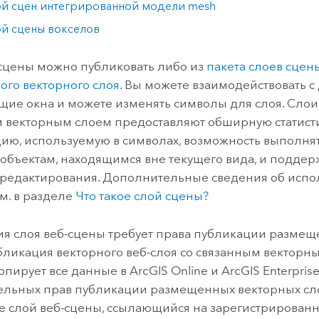
й сцен интегрированной модели mesh
й сцены вокселов
сцены можно публиковать либо из
пакета слоев сцен
ого векторного слоя.
Вы можете взаимодействовать с
ие окна и можете изменять символы для слоя. Слои
 векторным слоем предоставляют обширную статист
ю, используемую в символах, возможность выполнят
 объектам, находящимся вне текущего вида, и подде
редактирования. Дополнительные сведения об испо
см. в разделе
Что такое слой сцены?
я слоя веб-сцены требует права публикации размещ
бликация векторного веб-слоя со связанным векторн
опирует все данные в
ArcGIS Online
и
ArcGIS Enterpris
льных прав публикации размещенных векторных сло
е слой веб-сцены, ссылающийся на зарегистрирован