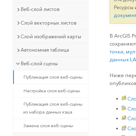
Государственное управ
Фундаментальная система для
Ресурсы 
Веб-слой листов
ГИС и картографии
Природные ресурсы
докумен
Слой векторных листов
Технология Developer
Создание картографических
Все отрасли
В
ArcGIS P
Слой изображений карты
приложений и приложений
сохраняют
пространственного анализа
Автономная таблица
точки
,
мул
данных L
Веб-слой сцены
Все продукты
Ниже пере
Публикация слоя веб-сцены
опублико
Настройка слоя веб-сцены
Сло
Публикация слоя веб-сцены
Сло
из набора данных кэша
Сло
Замена слоя веб-сцены
Сло