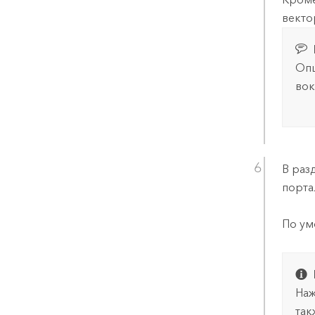
векто
Опц
вок
В раз
порта
По ум
Наж
так