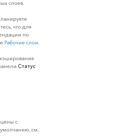
ных слоев.
планируете
итесь, что для
ендации по
ле
Рабочие слои
.
 кэширования
панели
Статус
сцены с
умолчанию, см.