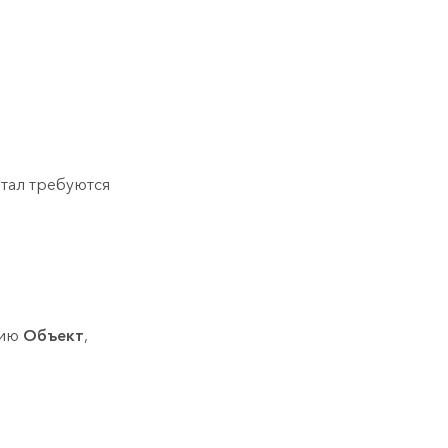
тал требуются
цию
Объект
,