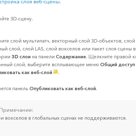
стройка слоя веб-сцены
.
йте 3D-сцену.
ите слой мультипатч, векторный слой 3D-объектов, слой
ный слой, слой LAS, слой вокселов или пакет слоя сцены 
гории
3D слои
на панели
Содержание
. Щелкните правой 
нный слой, выберите всплывающее меню
Общий доступ
иковать как веб-слой
.
ется панель
Опубликовать как веб-слой
.
Примечание:
и вокселов в глобальных сценах не поддерживаются.