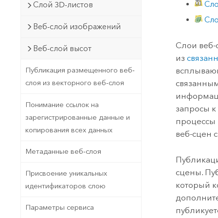
Сло
Слой 3D-листов
Сло
Веб-слой изображений
Слои веб-
Веб-слой высот
из
связанн
Публикация размещенного веб-
всплывающ
слоя из векторного веб-слоя
связанным
информаци
Понимание ссылок на
запросы к
зарегистрированные данные и
процессы 
копирования всех данных
веб-сцен 
Метаданные веб-слоя
Публикаци
сцены. Пу
Присвоение уникальных
который к
идентификаторов слою
дополните
Параметры сервиса
публикует