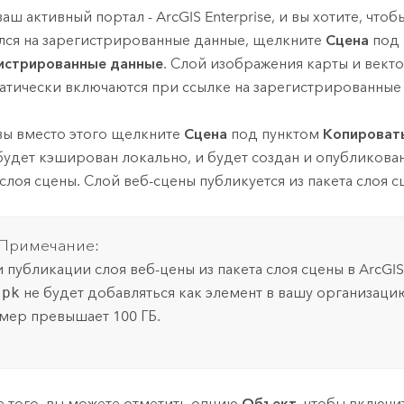
ваш активный портал -
ArcGIS Enterprise
, и вы хотите, что
лся на зарегистрированные данные, щелкните
Сцена
под
истрированные данные
. Слой изображения карты и вект
атически включаются при ссылке на зарегистрированные
вы вместо этого щелкните
Сцена
под пунктом
Копировать
будет кэширован локально, и будет создан и опубликован
 слоя сцены. Слой веб-сцены публикуется из пакета слоя с
Примечание:
 публикации слоя веб-цены из пакета слоя сцены в
ArcGIS
lpk
не будет добавляться как элемент в вашу организацию
мер превышает 100 ГБ.
 того, вы можете отметить опцию
Объект
, чтобы включи