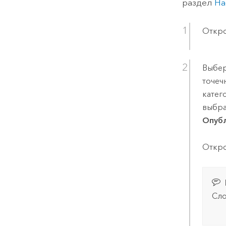
раздел
На
Откро
Выбер
точеч
кате
выбра
Опубл
Откро
Сло