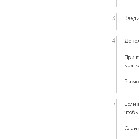
Введи
Допол
При п
кратк
Вы мо
Если 
чтобы
Слой 