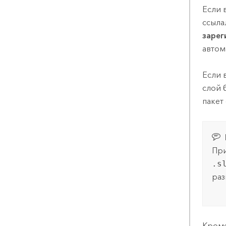
Если 
ссыла
зарег
автом
Если 
слой 
пакет
При
.s
раз
Кроме