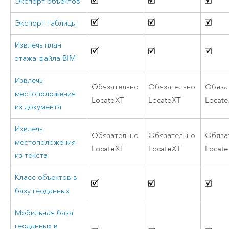
Экспорт объектов
Экспорт таблицы
Извлечь план
этажа файла BIM
Извлечь
Обязательно
Обязательно
Обяза
местоположения
LocateXT
LocateXT
Locat
из документа
Извлечь
Обязательно
Обязательно
Обяза
местоположения
LocateXT
LocateXT
Locat
из текста
Класс объектов в
базу геоданных
Мобильная база
геоданных в