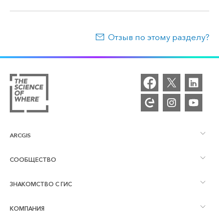
Отзыв по этому разделу?
ARCGIS
СООБЩЕСТВО
Обзор ArcGIS
ЗНАКОМСТВО С ГИС
Сообщества и форумы
Картография
КОМПАНИЯ
Что такое ГИС?
Блог ArcGIS
ArcGIS Pro