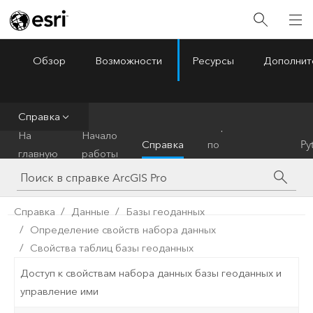
Обзор
Возможности
Ресурсы
Дополнит
ArcGIS Pro
Menu
Справка
Справочник
На
Начало
Справка
по
Py
главную
работы
инструментам
Справка
Данные
Базы геоданных
Определение свойств набора данных
Свойства таблиц базы геоданных
Доступ к свойствам набора данных базы геоданных и
управление ими