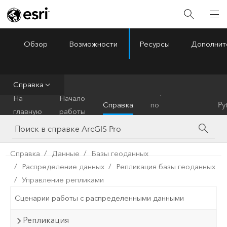
Обзор
Возможности
Ресурсы
Дополнит
ArcGIS Pro
Menu
Справка
Справочник
На
Начало
Справка
по
Py
главную
работы
инструментам
Справка
Данные
Базы геоданных
Распределение данных
Репликация базы геоданных
Управление репликами
Сценарии работы с распределенными данными
Репликация