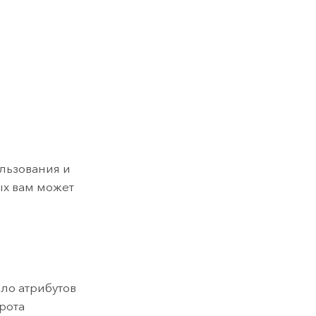
льзования и
ых вам может
ло атрибутов
рота