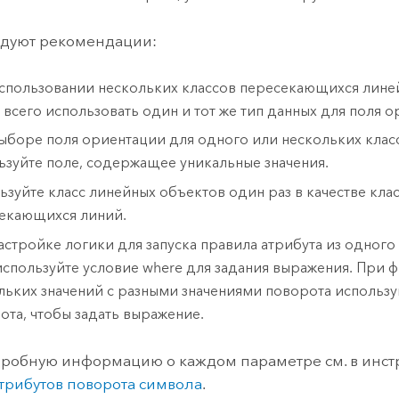
едуют рекомендации:
спользовании нескольких классов пересекающихся лине
 всего использовать один и тот же тип данных для поля о
ыборе поля ориентации для одного или нескольких клас
ьзуйте поле, содержащее уникальные значения.
ьзуйте класс линейных объектов один раз в качестве кла
екающихся линий.
астройке логики для запуска правила атрибута из одного
используйте условие where для задания выражения. При 
льких значений с разными значениями поворота использу
ота, чтобы задать выражение.
робную информацию о каждом параметре см. в инс
трибутов поворота символа
.