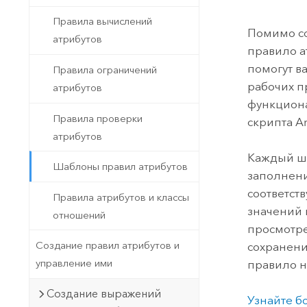
Государственное управ
Фундаментальная система для
Правила вычислений
ГИС и картографии
Природные ресурсы
Помимо со
атрибутов
правило а
Технология Developer
помогут в
Правила ограничений
Создание картографических
Все отрасли
рабочих п
атрибутов
приложений и приложений
функциона
пространственного анализа
Правила проверки
скрипта
A
атрибутов
Каждый ша
Все продукты
Шаблоны правил атрибутов
заполнени
соответс
Правила атрибутов и классы
значений 
отношений
просмотре
Создание правил атрибутов и
сохранени
управление ими
правило 
Создание выражений
Узнайте б