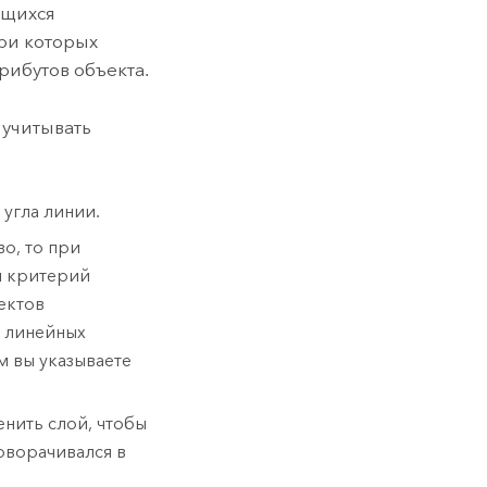
ющихся
ри которых
ибутов объекта.
 учитывать
угла линии.
о, то при
я критерий
ектов
в линейных
м вы указываете
нить слой, чтобы
оворачивался в