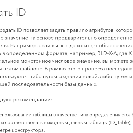
ать ID
здать ID позволяет задать правило атрибутов, котор
е значение на основе предварительно определенн
еля. Например, если вы всегда хотите, чтобы значени
 в определенном формате, например, BLD-X-A, где X
кальное монотонное числовое значение, вы можете з
 в этом шаблоне. В рамках этого процесса последова
пользуются либо путем создания новой, либо путем 
щей последовательности базы данных.
едуют рекомендации:
спользовании таблицы в качестве типа определения сто
ы соответствовать выходным данным таблицы (ID_Table)
етре конструктора.