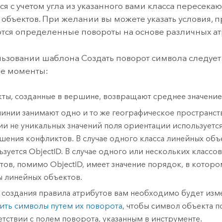
ся с учетом угла из указанного вами класса пересека
объектов. При желании вы можете указать условия, п
ся определенные повороты на основе различных атр
ьзовании шаблона Создать поворот символа следует
е моменты:
ты, созданные в вершине, возвращают среднее значение 
линии занимают одно и то же географическое пространств
ии не уникальных значений поля ориентации используетс
шения конфликтов. В случае одного класса линейных объ
ьзуется ObjectID. В случае одного или нескольких классо
тов, помимо ObjectID, имеет значение порядок, в которо
ы линейных объектов.
 создания правила атрибутов вам необходимо будет изме
ить символы путем их поворота
, чтобы символ объекта п
етствии с полем поворота, указанным в инструменте.