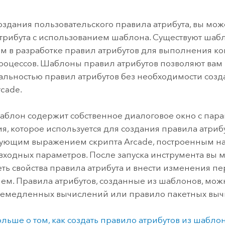
ление
Вода
технологий
здания пользовательского правила атрибута, вы мож
трибута с использованием шаблона. Существуют шаб
Все истории
ам в разработке правил атрибутов для выполнения к
роцессов. Шаблоны правил атрибутов позволяют вам 
льностью правил атрибутов без необходимости соз
rcade
.
блон содержит собственное диалоговое окно с пар
я, которое используется для создания правила атрибу
твующим выражением скрипта
Arcade
, построенным н
входных параметров. После запуска инструмента вы 
ть свойства правила атрибута и внести изменения п
ем. Правила атрибутов, созданные из шаблонов, мож
немедленных вычислений или правило пакетных выч
ольше о том, как создать правило атрибутов из шабло