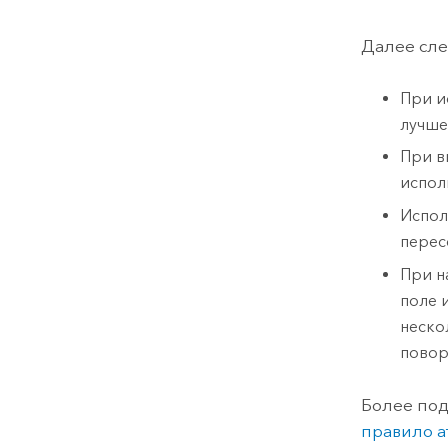
Далее сл
При и
лучше
При в
испол
Испол
перес
При н
поле 
неско
повор
Более под
правило а