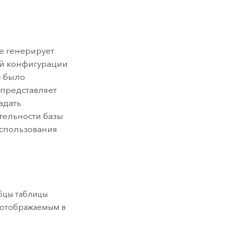
ое генерирует
ой конфигурации
е было
 представляет
адать
тельности базы
использования
лбцы таблицы
, отображаемым в