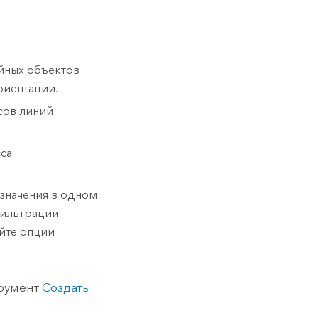
йных объектов
риентации.
сов линий
сса
 значения в одном
фильтрации
йте опции
трумент
Создать