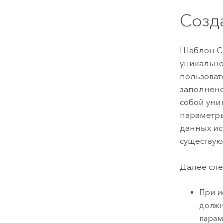
Созд
Шаблон Со
уникально
пользоват
заполнено
собой уни
параметры
данных ис
существую
Далее сл
При и
должн
парам