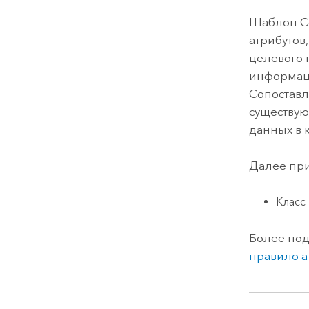
Шаблон Со
атрибутов
целевого 
информаци
Сопоставл
существую
данных в 
Далее пр
Класс
Более под
правило а