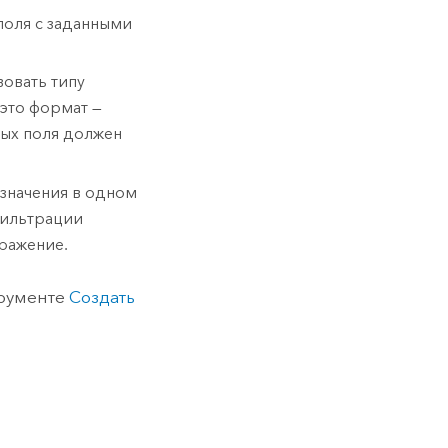
поля с заданными
овать типу
это формат —
ных поля должен
 значения в одном
фильтрации
ыражение.
трументе
Создать