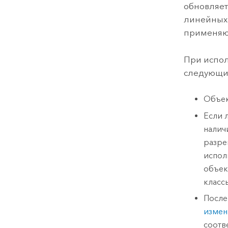
обновляет
линейных 
применяют
При испол
следующи
Объек
Если 
налич
разре
испол
объек
класс
После
измен
соотв