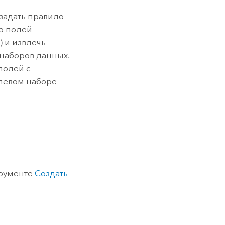
задать правило
ко полей
) и извлечь
наборов данных.
полей с
елевом наборе
трументе
Создать