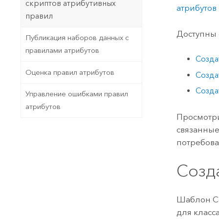
скриптов атрибутивных
атрибутов
правил
Доступны
Публикация наборов данных с
правилами атрибутов
Созда
Оценка правил атрибутов
Созда
Созда
Управление ошибками правил
атрибутов
Просмотри
связанные
потребова
Созд
Шаблон Со
для класс