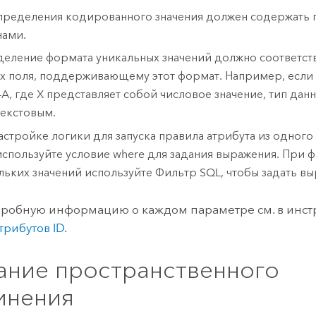
пределения кодированного значения должен содержать 
ами.
еление формата уникальных значений должно соответств
х поля, поддерживающему этот формат. Например, если 
-A, где X представляет собой числовое значение, тип дан
текстовым.
астройке логики для запуска правила атрибута из одного
используйте условие where для задания выражения. При 
льких значений используйте Фильтр SQL, чтобы задать в
робную информацию о каждом параметре см. в инс
трибутов ID
.
ание пространственного
инения