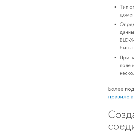
Тип о
домен
Опред
данны
BLD-X
быть 
При н
поле 
неско
Более под
правило а
Созд
соед