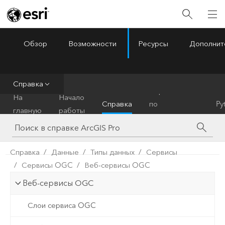
Обзор
Возможности
Ресурсы
Дополнит
ArcGIS Pro
Menu
Справка
Справочник
На
Начало
Справка
по
Py
главную
работы
инструментам
Справка
Данные
Типы данных
Сервисы
Сервисы OGC
Веб-сервисы OGC
Веб-сервисы OGC
Слои сервиса OGC