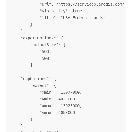
            "url": "https://services.arcgis.com/P3e
            "visibility": true,

            "title": "USA_Federal_Lands"

        }

    ],

    "exportOptions": {

        "outputSize": [

            1500,

            1500

        ]

    },

    "mapOptions": {

        "extent": {

            "xmin": -13077000,

            "ymin": 4031000,

            "xmax": -13023000,

            "ymax": 4053000

        }

    },
