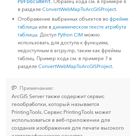
PDFDocument
. Образец кода см. в примере 6
в разделе
ConvertWebMapToArcGISProject
.
Отображение выбранных объектов во
фрейме
таблицы
или в
динамическом тексте атрибута
таблицы
. Доступ
Python
CIM
можно
использовать для доступа к функциям,
недоступным в arcpy.mp, таким как фреймы
таблиц. Пример кода см. в примере 7 в
разделе
ConvertWebMapToArcGISProject
.
Примечание:
ArcGIS Server
также содержит сервис
геообработки, который называется
PrintingTools. Сервис PrintingTools может
использоваться в веб-приложении для
создания изображения для печати высокого
картографического качества.