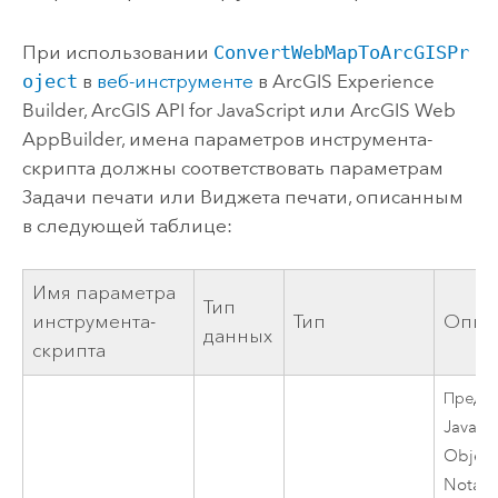
При использовании
ConvertWebMapToArcGISPr
oject
в
веб-инструменте
в
ArcGIS Experience
Builder
,
ArcGIS API for JavaScript
или
ArcGIS Web
AppBuilder
, имена параметров инструмента-
скрипта должны соответствовать параметрам
Задачи печати или Виджета печати, описанным
в следующей таблице:
Имя параметра
Тип
инструмента-
Тип
Опис
данных
скрипта
Предс
JavaScr
Object
Notati