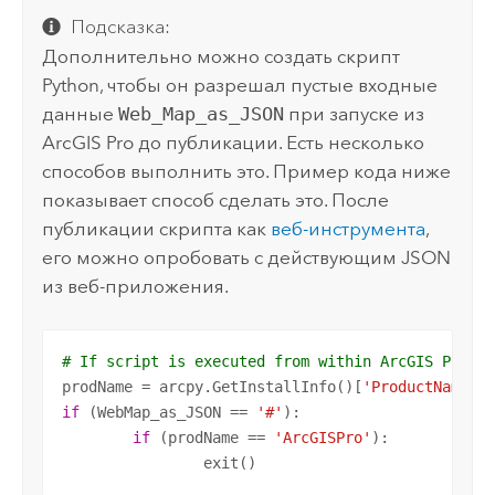
Подсказка:
Дополнительно можно создать скрипт
Python
, чтобы он разрешал пустые входные
данные
Web_Map_as_JSON
при запуске из
ArcGIS Pro
до публикации. Есть несколько
способов выполнить это. Пример кода ниже
показывает способ сделать это. После
публикации скрипта как
веб-инструмента
,
его можно опробовать с действующим JSON
из веб-приложения.
# If script is executed from within ArcGIS Pro, 
prodName = arcpy.GetInstallInfo()[
'ProductName'
if
 (WebMap_as_JSON == 
'#'
):

if
 (prodName == 
'ArcGISPro'
):

		exit()