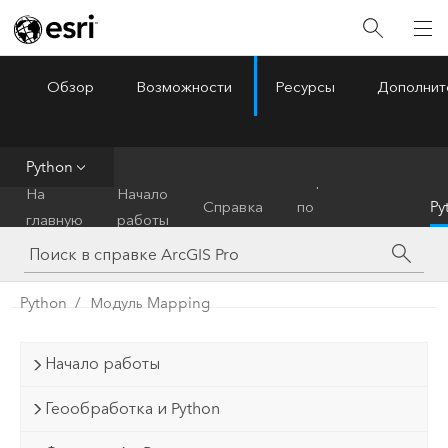
Обзор
Возможности
Ресурсы
Дополнит
ArcGIS Pro
Menu
Python
Справочник
На
Начало
Справка
по
Py
главную
работы
инструментам
Python
Модуль Mapping
Начало работы
Геообработка и Python