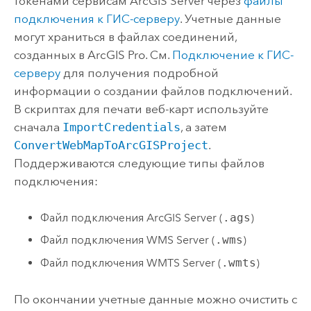
токенами сервисам
ArcGIS Server
через
файлы
подключения к ГИС-серверу
. Учетные данные
могут храниться в файлах соединений,
созданных в
ArcGIS Pro
. См.
Подключение к ГИС-
серверу
для получения подробной
информации о создании файлов подключений.
В скриптах для печати веб-карт используйте
сначала
ImportCredentials
, а затем
ConvertWebMapToArcGISProject
.
Поддерживаются следующие типы файлов
подключения:
Файл подключения
ArcGIS Server
(
.ags
)
Файл подключения WMS Server (
.wms
)
Файл подключения WMTS Server (
.wmts
)
По окончании учетные данные можно очистить с