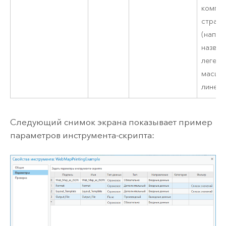
компо
стран
(напри
назван
легенд
масшт
линейку
Следующий снимок экрана показывает пример
параметров инструмента-скрипта: