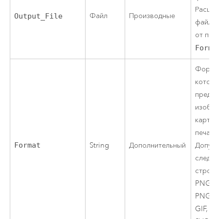
Расши
Файл
Производные
Output_File
файла 
от пар
Forma
Формат
которо
предо
изобр
карты 
печати
Format
String
Дополнительный
Допус
следу
строки
PNG, 
PNG32
GIF, E