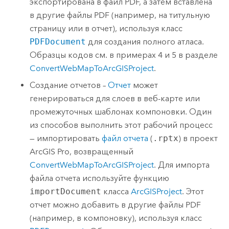
экспортирована в файл PDF, а затем вставлена
в другие файлы PDF (например, на титульную
страницу или в отчет), используя класс
PDFDocument
для создания полного атласа.
Образцы кодов см. в примерах 4 и 5 в разделе
ConvertWebMapToArcGISProject
.
Создание отчетов –
Отчет
может
генерироваться для слоев в веб-карте или
промежуточных шаблонах компоновки. Один
из способов выполнить этот рабочий процесс
— импортировать
файл отчета
(
.rptx
) в проект
ArcGIS Pro
, возвращенный
ConvertWebMapToArcGISProject
. Для импорта
файла отчета используйте функцию
importDocument
класса
ArcGISProject
. Этот
отчет можно добавить в другие файлы PDF
(например, в компоновку), используя класс