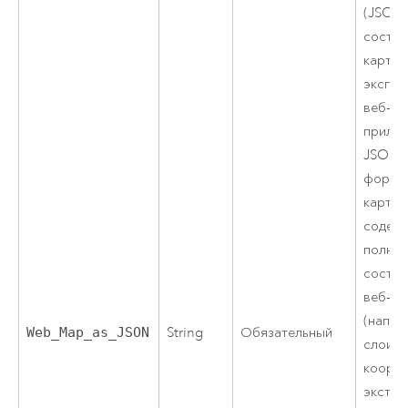
(JSON)
состо
карты 
экспор
веб-
прило
JSON 
формат
карты.
содер
полно
состо
веб-ка
(напри
Web_Map_as_JSON
String
Обязательный
слои, 
коорди
экстен