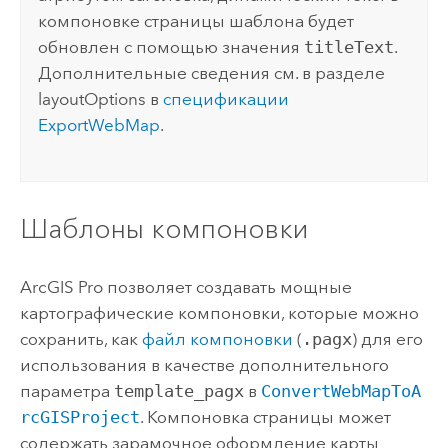
компоновке страницы шаблона будет
обновлен с помощью значения
titleText
.
Дополнительные сведения см. в разделе
layoutOptions в
спецификации
ExportWebMap
.
Шаблоны компоновки
ArcGIS Pro
позволяет создавать мощные
картографические компоновки, которые можно
сохранить, как
файл компоновки
(
.pagx
) для его
использования в качестве дополнительного
параметра
template_pagx
в
ConvertWebMapToA
rcGISProject
. Компоновка страницы может
содержать зарамочное оформление карты