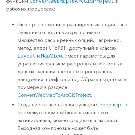
функции
ConvertWebMapToArcGISProject
в
рабочих процессах:
Экспорт с помощью расширенных опций – все
функции экспорта в arcpy.mp имеют
множество расширенных опций. Например,
метод
exportToPDF
, доступный в классах
Layout
и
MapView
, имеет параметры для
управления сжатием растровых и векторных
данных, задания цветового пространства,
внедрения шрифтов и т.д. Образец кода см. в
примере 2 в разделе
ConvertWebMapToArcGISProject
.
Создание атласов – если функция
Серии карт
в
промежуточном шаблоне компоновки
активирована, можно создавать атлас карт.
Выходная компоновка может быть