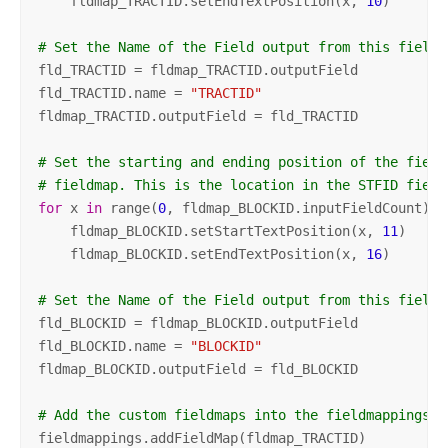
    fldmap_TRACTID.setEndTextPosition(x, 
10
)

# Set the Name of the Field output from this field 
fld_TRACTID = fldmap_TRACTID.outputField

fld_TRACTID.name = 
"TRACTID"
fldmap_TRACTID.outputField = fld_TRACTID

# Set the starting and ending position of the field
# fieldmap. This is the location in the STFID field
for
 x 
in
 range(
0
, fldmap_BLOCKID.inputFieldCount):

    fldmap_BLOCKID.setStartTextPosition(x, 
11
)

    fldmap_BLOCKID.setEndTextPosition(x, 
16
)

# Set the Name of the Field output from this field 
fld_BLOCKID = fldmap_BLOCKID.outputField

fld_BLOCKID.name = 
"BLOCKID"
fldmap_BLOCKID.outputField = fld_BLOCKID

# Add the custom fieldmaps into the fieldmappings o
fieldmappings.addFieldMap(fldmap_TRACTID)
