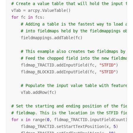
# Create a value table that will hold the input fea
for
 fc 
in
 fcs:

# Adding a table is the fastest way to load all
# into fieldmaps held by the fieldmappings obje
    fieldmappings.addTable(fc)

# This example also creates two fieldmaps by 'c
# Feed the chopped field into the new fieldmaps
    fldmap_TRACTID.addInputField(fc, 
"STFID"
)

    fldmap_BLOCKID.addInputField(fc, 
"STFID"
)

# Populate the input value table with feature c
    vTab.addRow(fc)

# Set the starting and ending position of the field
# fieldmap. This is the location in the STFID field
for
 x 
in
 range(
0
, fldmap_TRACTID.inputFieldCount):

    fldmap_TRACTID.setStartTextPosition(x, 
5
)
