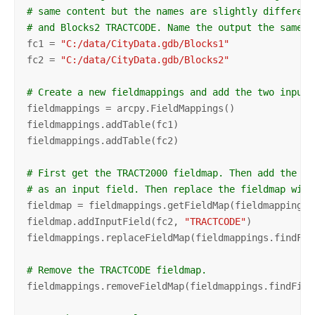
# same content but the names are slightly different
# and Blocks2 TRACTCODE. Name the output the same a
fc1 = 
"C:/data/CityData.gdb/Blocks1"
fc2 = 
"C:/data/CityData.gdb/Blocks2"
# Create a new fieldmappings and add the two input 
fieldmappings = arcpy.FieldMappings()

fieldmappings.addTable(fc1)

fieldmappings.addTable(fc2)

# First get the TRACT2000 fieldmap. Then add the TR
# as an input field. Then replace the fieldmap with
fieldmap = fieldmappings.getFieldMap(fieldmappings.
fieldmap.addInputField(fc2, 
"TRACTCODE"
)

fieldmappings.replaceFieldMap(fieldmappings.findFie
# Remove the TRACTCODE fieldmap.
fieldmappings.removeFieldMap(fieldmappings.findFiel