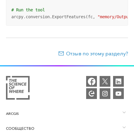
# Run the tool
arcpy.conversion.ExportFeatures(fc, 
"memory/Output"
Отзыв по этому разделу?
ARCGIS
СООБЩЕСТВО
Обзор ArcGIS