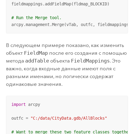
fieldmappings.addFieldMap(fldmap_BLOCKID)

# Run the Merge tool.
arcpy.management.Merge(vTab, outfc, fieldmappings)
В следующем примере показано, как изменить
объект
FieldMap
после его создания с помощью
метода
addTable
объекта
FieldMappings
. Это
важно, когда входные данные имеют поля с
разными именами, но логически содержат
одинаковые значения.
import
 arcpy

outfc = 
"C:/data/CityData.gdb/AllBlocks"
# Want to merge these two feature classes together.