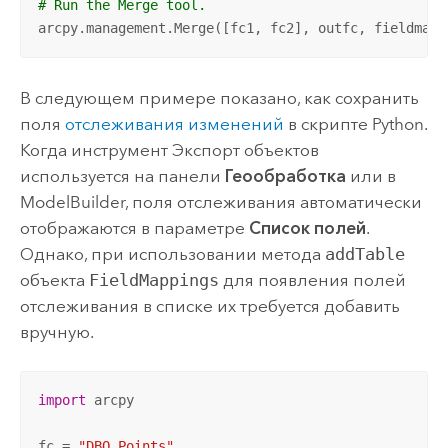
# Run the Merge tool.
arcpy.management.Merge([fc1, fc2], outfc, fieldmapp
В следующем примере показано, как сохранить
поля
отслеживания изменений
в скрипте
Python
.
Когда инструмент
Экспорт объектов
используется на панели
Геообработка
или в
ModelBuilder
, поля отслеживания автоматически
отображаются в параметре
Список полей
.
Однако, при использовании метода
addTable
объекта
FieldMappings
для появления полей
отслеживания в списке их требуется добавить
вручную.
import
 arcpy

fc = 
"DBO.Points"