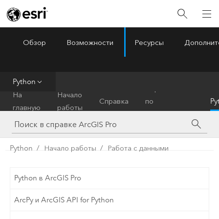
Обзор
Возможности
Ресурсы
Дополнит
ArcGIS Pro
Menu
Python
Справочник
На
Начало
Справка
по
Py
главную
работы
инструментам
Python
Начало работы
Работа с данными
Python в ArcGIS Pro
ArcPy и ArcGIS API for Python