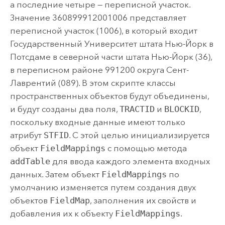
а последние четыре — переписной участок.
Значение 360899912001006 представляет
переписной участок (1006), в который входит
Государственный Университет штата Нью-Йорк в
Потсдаме в северной части штата Нью-Йорк (36),
в переписном районе 991200 округа Сент-
Лаврентий (089). В этом скрипте классы
пространственных объектов будут объединены,
и будут созданы два поля,
TRACTID
и
BLOCKID
,
поскольку входные данные имеют только
атрибут
STFID
. С этой целью инициализируется
объект
FieldMappings
с помощью метода
addTable
для ввода каждого элемента входных
данных. Затем объект
FieldMappings
по
умолчанию изменяется путем создания двух
объектов
FieldMap
, заполнения их свойств и
добавления их к объекту
FieldMappings
.