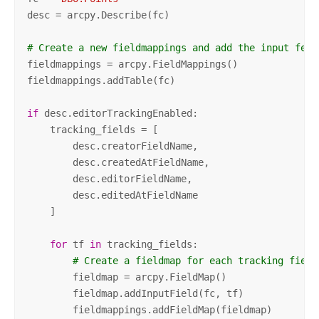
desc = arcpy.Describe(fc)

# Create a new fieldmappings and add the input feat
fieldmappings = arcpy.FieldMappings()

fieldmappings.addTable(fc)

if
 desc.editorTrackingEnabled:

    tracking_fields = [

        desc.creatorFieldName, 

        desc.createdAtFieldName, 

        desc.editorFieldName, 

        desc.editedAtFieldName

    ]

for
 tf 
in
 tracking_fields:

# Create a fieldmap for each tracking field
        fieldmap = arcpy.FieldMap()

        fieldmap.addInputField(fc, tf)

        fieldmappings.addFieldMap(fieldmap)
