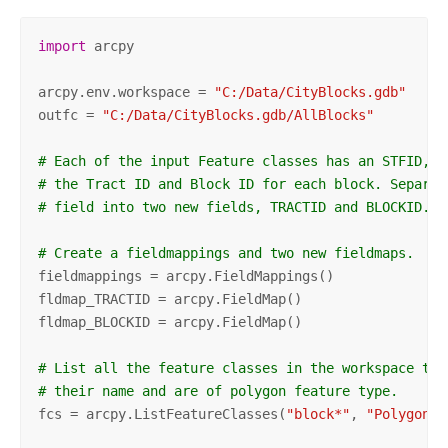
import
 arcpy

arcpy.env.workspace = 
"C:/Data/CityBlocks.gdb"
outfc = 
"C:/Data/CityBlocks.gdb/AllBlocks"
# Each of the input Feature classes has an STFID, w
# the Tract ID and Block ID for each block. Separat
# field into two new fields, TRACTID and BLOCKID.
# Create a fieldmappings and two new fieldmaps.
fieldmappings = arcpy.FieldMappings()

fldmap_TRACTID = arcpy.FieldMap()

fldmap_BLOCKID = arcpy.FieldMap()

# List all the feature classes in the workspace tha
# their name and are of polygon feature type.
fcs = arcpy.ListFeatureClasses(
"block*"
, 
"Polygon"
)
