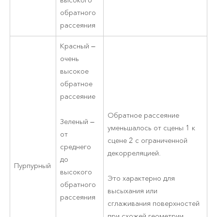
высокого
обратного
рассеяния
Красный —
очень
высокое
обратное
рассеяние
Обратное рассеяние
Зеленый —
уменьшалось от сцены 1 к
от
сцене 2 с ограниченной
среднего
декорреляцией.
до
Пурпурный
высокого
Это характерно для
обратного
высыхания или
рассеяния
сглаживания поверхностей
при схожей геометрии.