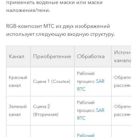
применить водяные маски или маски
наложения/тени.
RGB-композит MTC из двух изображений
использует следующую входную структуру.
Источни
Канал
Приобретение
Обработка
канала
Рабочий
Красный
Обратное
Сцена 1 (Ссылка)
процесс
SAR
канал
рассеяние
RTC
Рабочий
Зеленый
Сцена 2
Обратное
процесс
SAR
канал
(Вторичная)
рассеяние
RTC
Рабочий