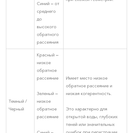
Синий — от
среднего
до
высокого
обратного
рассеяния
Красный —
низкое
обратное
рассеяние
Имеет место низкое
обратное рассеяние и
низкая когерентность.
Зеленый —
Темный /
низкое
Черный
обратное
Это характерно для
рассеяние
открытой воды, глубоких
теней или значительных
ошибок при регистрации.
Синий —