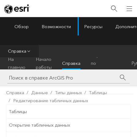
Обзор
Возможности
Ресурсы
Дополнит
ArcGIS Pro
Menu
Справка
Справочник
На
Начало
Справка
по
Py
главную
работы
инструментам
Справка
Данные
Типы данных
Таблицы
Редактирование табличных данных
Таблицы
Открытие табличных данных