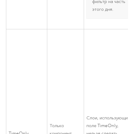
фильтр на часть
этого дня.
Слои, использующие
Только
поле TimeOnly,
TimeOnly
компонент
нельзя сделать