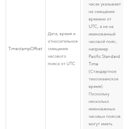
часах указывает
на смещение
времени от
UTC, а не на
Дата, время и
именованный
относительное
часовой пояс,
TimestampOffset
смещение
например
часового
Pacific Standard
пояса от UTC
Time
(Стандартное
тихоокеанское
время).
Поскольку
несколько
именованных
часовых поясов
могут иметь