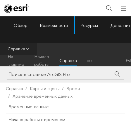
Обзор
Возможности
Ресурсы
Дополнит
ArcGIS Pro
Menu
Справка
Справочник
На
Начало
Справка
по
Py
главную
работы
инструментам
Справка
Карты и сцены
Время
Хранение временных данных
Временные данные
Начало работы с временем