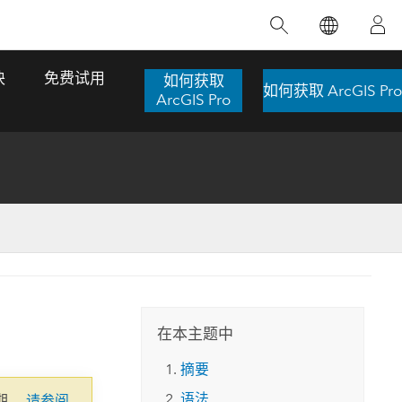
精选产品
专题培训
精选故事
推荐书籍
致力于创新
块
免费试用
如何获取
如何获取 ArcGIS Pro
人工智能
ArcGIS Pro
位置智能
数字化转换
数字孪生体
了解 ArcGIS Pro
空间数据科学：提升分析能力
当地图成为关键时刻的救命稻草
位置的力量
ArcGIS Pro 是 Esri 出品的全球领先的 GIS 桌
在这门导师授课式课程中，我们将探索如何
在巴西 2024 年遭遇历史性大洪水期间，专门
作者：Jack Dangermond
面应用程序，适用于制图、分析和数据管
运用空间统计技术来发现数据中的规律与关
从事 GIS 技术的 Codex 公司在 30 天内打造
这本书带领读者踏上一
理。 了解这项技术的实际效果，亲身体验交
联，并产出能解决复杂问题的深刻见解。
了 17 个应急洪水应用程序，为关键的救援行
旅程，深入探索现代地
互式地图，探索产品功能，或者直接开始免
动提供了有力支持。
在本主题中
探索课程
其应对全球重大挑战的
费试用。
阅读故事
摘要
转至书籍详情
探索 ArcGIS Pro
语法
期。
请参阅