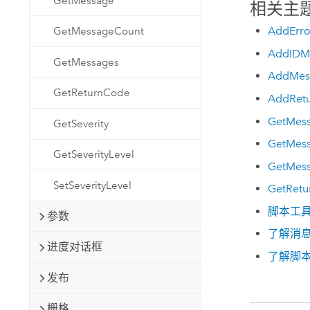
GetMessage
相关主
AddErro
GetMessageCount
AddIDM
GetMessages
AddMes
GetReturnCode
AddRet
GetMes
GetSeverity
GetMes
GetSeverityLevel
GetMes
SetSeverityLevel
GetRet
脚本工
参数
了解消
进度对话框
了解脚
发布
栅格