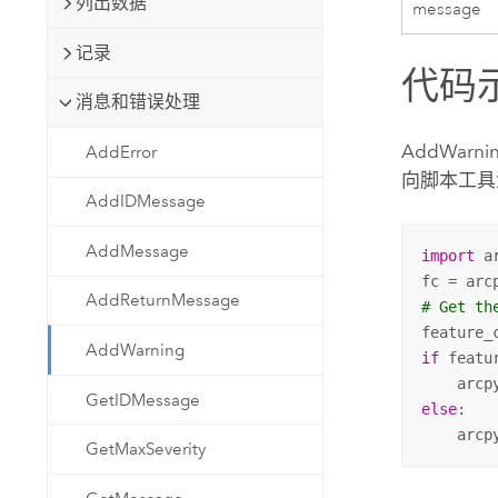
列出数据
message
记录
代码
消息和错误处理
AddWarni
AddError
向脚本工具
AddIDMessage
AddMessage
import
 ar
fc = arc
AddReturnMessage
# Get th
feature_
AddWarning
if
 featu
    arcp
GetIDMessage
else
:

    arcp
GetMaxSeverity