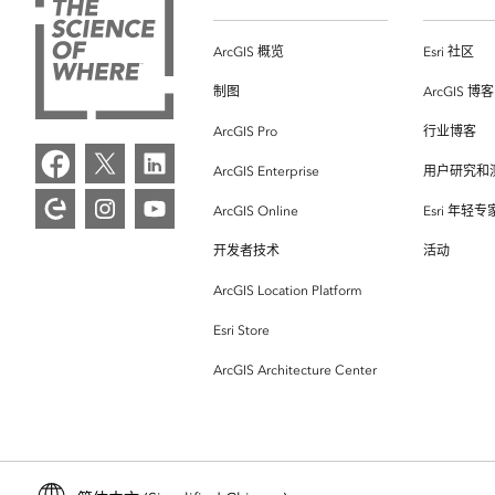
ArcGIS 概览
Esri 社区
制图
ArcGIS 博客
ArcGIS Pro
行业博客
ArcGIS Enterprise
用户研究和
ArcGIS Online
Esri 年轻
开发者技术
活动
ArcGIS Location Platform
Esri Store
ArcGIS Architecture Center