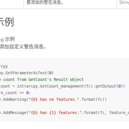
要添加的警告消息。
Strin
示例
ng 示例
添加自定义警告消息。
cpy

py.GetParameterAsText(
0
e count from GetCount's Result object
count = int(arcpy.GetCount_management(fc).getOutput(
0
re_count == 
0
:

y.AddWarning(
"{0} has no features."
y.AddMessage(
"{0} has {1} features."
.format(fc, feature_