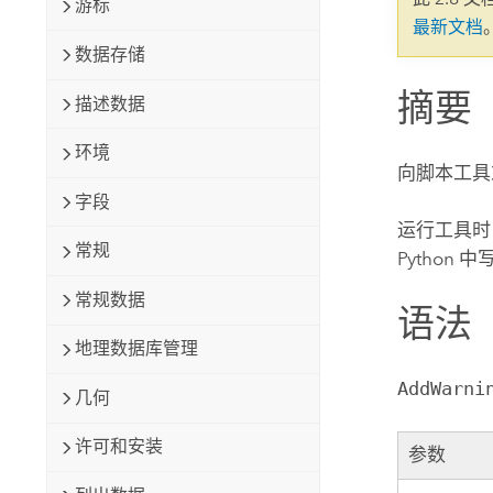
游标
自然资源
最新文档
所有产品
数据存储
摘要
所有行业
描述数据
环境
向脚本工具
字段
运行工具时
常规
Python
常规数据
语法
地理数据库管理
AddWarni
几何
许可和安装
参数