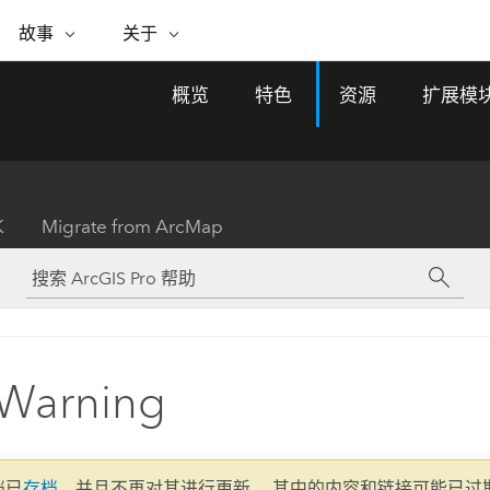
专题倡议
故事
关于
ESRI 故事
关于 ESRI
自助服务
购买 ARCGIS
联系我们
关于 GIS
概览
特色
资源
扩展模
WhereNext Magazine
关于 Esri
地理空间卓越之旅
ArcUser
用户类型
联系支持部门
什么是 GIS？
间上查看和了解数据
高管级新闻和见解
面向 ArcGIS 用户的实用技术
基于角色的 ArcGIS 访问权限
Esri 计划和倡议
Esri 社区
地理方法
资源
Esri 博客
Esri Store
活动
ArcGIS 博客
置引入分析
现实世界的全球 GIS 创新
ArcNews
Esri 的 ArcGIS 产品
K
Migrate from ArcMap
行业新闻和 ArcGIS 更新
合作伙伴
文档
管理
Esri 和 The Science of Where 播
如何购买
、编辑和共享空间数据
客
ArcWatch
Esri 产品、合作伙伴产品和开发
招贤纳士
My Esri
基础设施管理
商业和技术领导者之声
地理空间新闻、观点和趋势
人员订阅
使用 GIS 创建现代化、有弹性且可持续发展
媒体与分析师关系
的未来。 规划和运营的地理方法有助于领导
有功能
者了解基础设施工程与周围环境的关系。
Warning
所有故事
探索基础设施管理
联系我们
文档已
存档
，并且不再对其进行更新。 其中的内容和链接可能已过