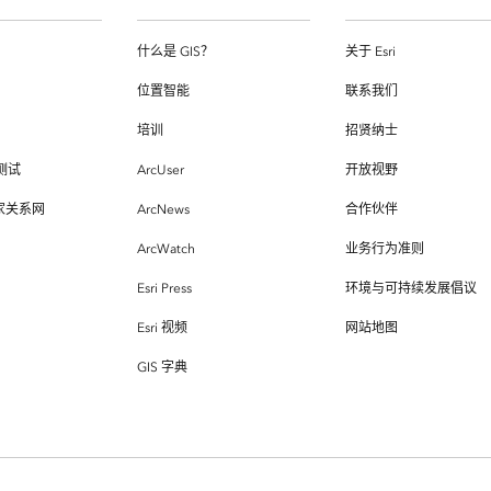
什么是 GIS？
关于 Esri
位置智能
联系我们
培训
招贤纳士
测试
ArcUser
开放视野
专家关系网
ArcNews
合作伙伴
ArcWatch
业务行为准则
Esri Press
环境与可持续发展倡议
Esri 视频
网站地图
GIS 字典