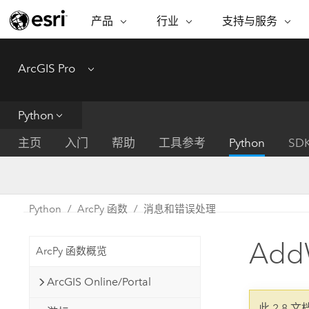
产品
行业
支持与服务
ARCGIS
行业
支持与服务
功能
ArcGIS Pro
Menu
ArcGIS 概览
建筑、工程和建
专业服务
非营利机构
制图
Esri 企业级地理空间平台
造
从空
技术支持
公共安全
Python
ArcGIS Online
商业
分析
培训
自然科学
完整的 SaaS 制图平台
将位
主页
入门
帮助
工具参考
Python
SD
保护
州和地方政府
ArcGIS Pro
数据
教育
世界领先的 GIS 软件
集成
可持续发展
能源公用事业
Python
ArcPy 函数
消息和错误处理
ArcGIS Enterprise
电信
用于 GIS 和制图的基础系统
所
设施点管理
Add
交通运输
ArcPy 函数概览
开发者技术
卫生与公共服务
水
构建制图和空间分析应用程序
ArcGIS Online/Portal
国家政府
此 2.8 