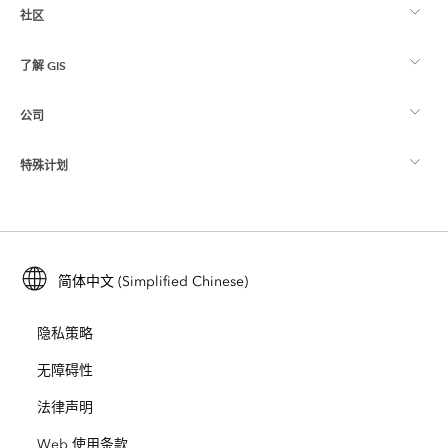
社区
ArcGIS 概览
了解 GIS
Esri 社区
制图
公司
什么是 GIS？
ArcGIS 博客
ArcGIS Pro
特殊计划
关于 Esri
位置智能
行业博客
ArcGIS Enterprise
ArcGIS for Personal Use
联系我们
培训
用户研究和测试
ArcGIS Online
ArcGIS for Student Use
简体中文 (Simplified Chinese)
招贤纳士
ArcUser
Esri 年轻专家关系网
开发者技术
保护
隐私策略
开放视野
ArcNews
活动
ArcGIS Location Platform
无障碍性
灾难响应
合作伙伴
ArcWatch
法律声明
Esri Store
教育
Web 使用条款