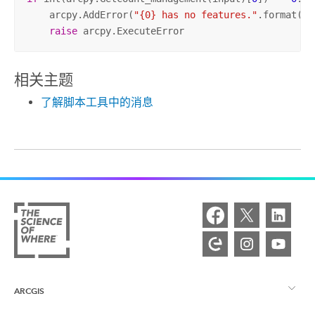
    arcpy.AddError(
"{0} has no features."
.format(in
raise
 arcpy.ExecuteError
相关主题
了解脚本工具中的消息
ARCGIS